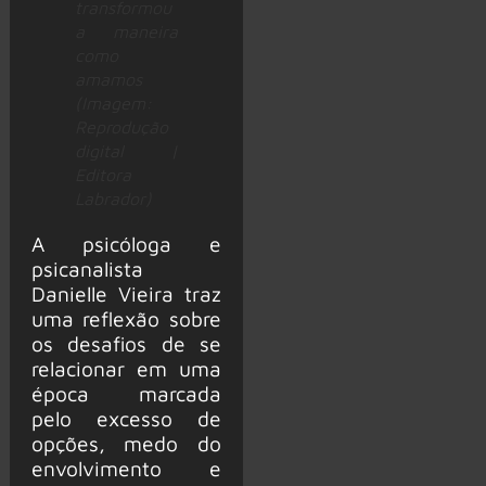
transformou
a maneira
como
amamos
(Imagem:
Reprodução
digital |
Editora
Labrador)
A psicóloga e
psicanalista
Danielle Vieira traz
uma reflexão sobre
os desafios de se
relacionar em uma
época marcada
pelo excesso de
opções, medo do
envolvimento e