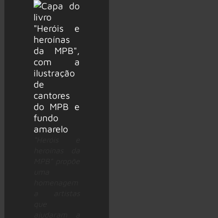
“Heróis e
heroínas da
MPB” propõe
uma
homenagem
a artistas
que
ajudaram a