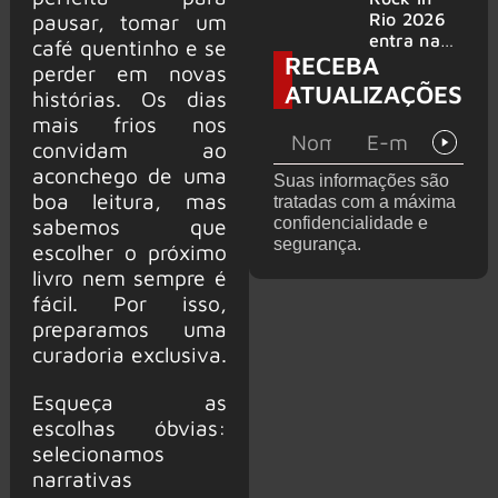
bandas
e álbum ao
Rio 2026
pausar, tomar um
vivo são
entra na
café quentinho e se
RECEBA
anunciados
reta final
perder em novas
com
ATUALIZAÇÕES
histórias. Os dias
Cidade do
mais frios nos
Rock em
montagem
convidam ao
acelerada
aconchego de uma
Suas informações são
e line-up
boa leitura, mas
tratadas com a máxima
completo
confidencialidade e
sabemos que
confirmad
segurança.
escolher o próximo
o
livro nem sempre é
fácil. Por isso,
preparamos uma
curadoria exclusiva.
Esqueça as
escolhas óbvias:
selecionamos
narrativas