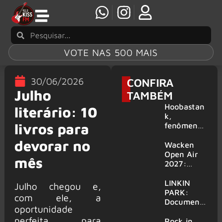
VOTE NAS 500 MAIS
30/06/2026
CONFIRA
Julho
TAMBÉM
Hoobastan
literário: 10
k,
livros para
fenômeno
mundial do
devorar no
rock anos
Wacken
2000,
Open Air
mês
volta ao
2027:
Brasil para
festival
6 shows
amplia
LINKIN
Julho chegou e,
line-up e
PARK:
com ele, a
já
Document
oportunidade
confirma
ário
perfeita para
mais de 50
‘Unshatter’
Rock in