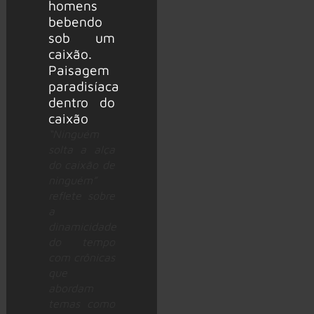
“Ninguém
solta a alça
do caixão de
ninguém”
reflete sobre
a
dinamicidade
do tempo
com crônicas
que
abordam
temas como