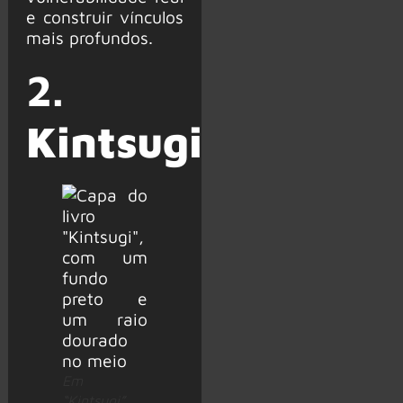
e construir vínculos
mais profundos.
2.
Kintsugi
Em
“Kintsugi”,