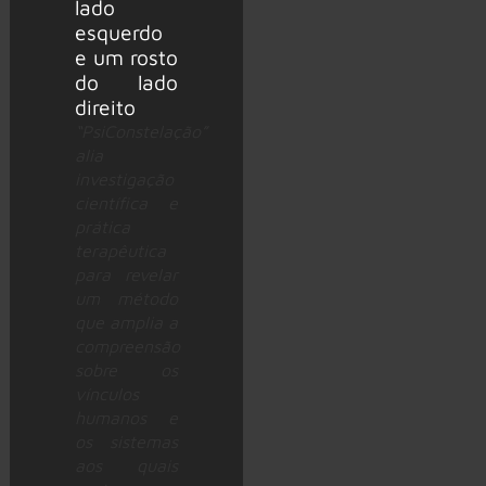
“PsiConstelação”
alia
investigação
científica e
prática
terapêutica
para revelar
um método
que amplia a
compreensão
sobre os
vínculos
humanos e
os sistemas
aos quais