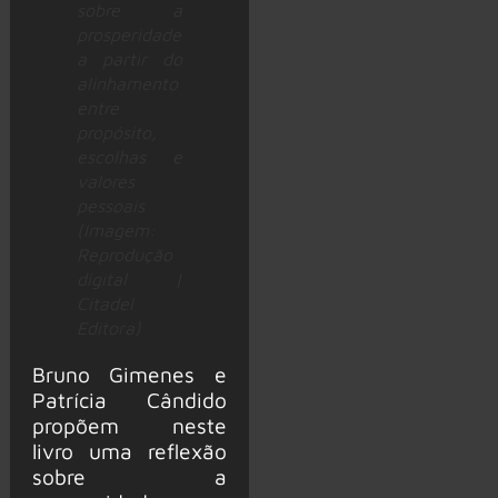
sobre a
prosperidade
a partir do
alinhamento
entre
propósito,
escolhas e
valores
pessoais
(Imagem:
Reprodução
digital |
Citadel
Editora)
Bruno Gimenes e
Patrícia Cândido
propõem neste
livro uma reflexão
sobre a