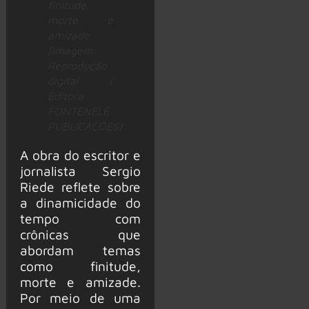
finitude,
morte e
amizade
(Imagem:
Reprodução
digital |
Editora
FONTENELE
PUBLICAÇÕES)
A obra do escritor e
jornalista Sergio
Riede reflete sobre
a dinamicidade do
tempo com
crônicas que
abordam temas
como finitude,
morte e amizade.
Por meio de uma