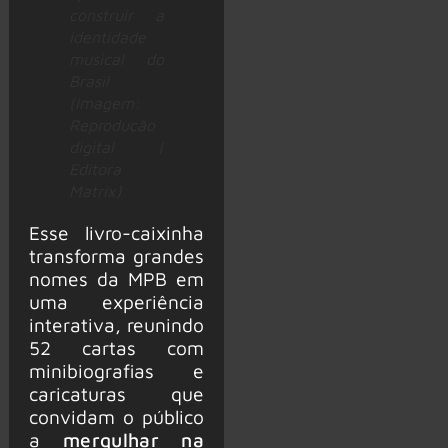
construir a
identidade
musical do
Brasil
(Imagem:
Reprodução
digital |
Editora
Matrix)
Esse livro-caixinha
transforma grandes
nomes da MPB em
uma experiência
interativa, reunindo
52 cartas com
minibiografias e
caricaturas que
convidam o público
a
mergulhar na