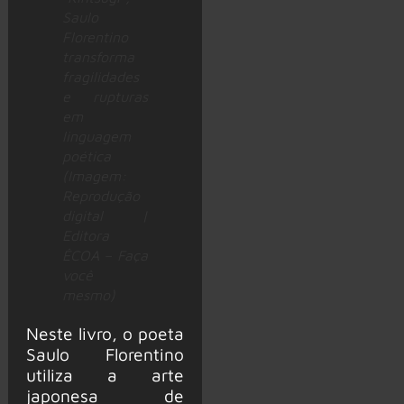
Saulo
Florentino
transforma
fragilidades
e rupturas
em
linguagem
poética
(Imagem:
Reprodução
digital |
Editora
ÊCOA – Faça
você
mesmo)
Neste livro, o poeta
Saulo Florentino
utiliza a arte
japonesa de