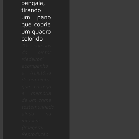
“Os segredos
do pintor
Medeiros”
acompanha
a trajetória
de um pintor
que carrega
a memória
de um crime
testemunhado
ainda na
infância
(Imagem:
Reprodução