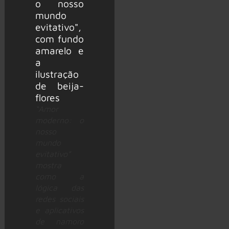
“Amor
moderno: o
nosso
mundo
evitativo”
mostra
como a
lógica das
redes sociais
e aplicativos
de namoro