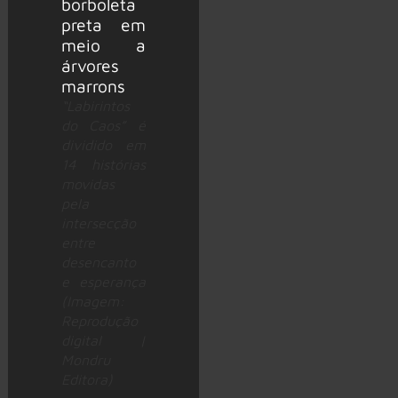
“Labirintos
do Caos” é
dividido em
14 histórias
movidas
pela
intersecção
entre
desencanto
e esperança
(Imagem:
Reprodução
digital |
Mondru
Editora)