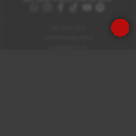
São Paulo 92.5
Litoral Paulista 100.3
Campinas 107.9
Rio De Janeiro 92.9
Ribeirão Preto 105.3
Brasília 106.7
Copyright © 2026 – KISS FM. Todos os direitos
reservados.