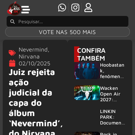
VOTE NAS 500 MAIS
Nevermind
,
CONFIRA
Nirvana
TAMBÉM
02/10/2025
Hoobastan
Juiz rejeita
k,
fenômeno
ação
mundial do
rock anos
Wacken
judicial da
2000,
Open Air
volta ao
2027:
capa do
Brasil para
festival
álbum
6 shows
amplia
LINKIN
line-up e
PARK:
‘Nevermind’,
já
Document
confirma
ário
do Nirvana
mais de 50
‘Unshatter’
Rock in