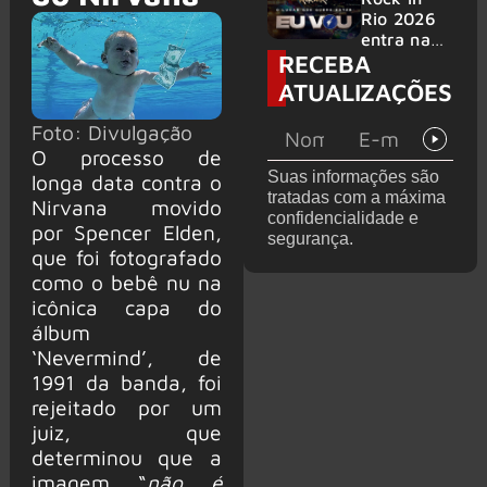
bandas
e álbum ao
Rio 2026
vivo são
entra na
RECEBA
anunciados
reta final
com
ATUALIZAÇÕES
Cidade do
Rock em
Foto: Divulgação
montagem
O processo de
acelerada
Suas informações são
longa data contra o
e line-up
tratadas com a máxima
Nirvana movido
completo
confidencialidade e
confirmad
por Spencer Elden,
segurança.
o
que foi fotografado
como o bebê nu na
icônica capa do
álbum
‘Nevermind’, de
1991 da banda, foi
rejeitado por um
juiz, que
determinou que a
imagem “
não é