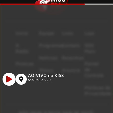
Início
Equipe
Lives
Loja
A
Programas
Contato
500
Rádio
Mais
Notícias
Resenhas
Músicas
Painel
de
Shows
Anuncie
Controle
AO VIVO na KISS
Promoções
São Paulo 92.5
Políticas de
Privacidade
NÃO DEIXE O ROCK SAIR DE VOCÊ!