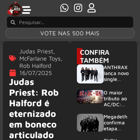
VOTE NAS 500 MAIS
Judas Priest
,
CONFIRA
McFarlane Toys
,
TAMBÉM
Rob Halford
ANTHRAX
16/07/2025
lança novo
single
Judas
‘Everybody
Priest: Rob
’s Got A
O maior
Plan’
tributo ao
Halford é
AC/DC:
AC/DC UK
eternizado
traz ao
Megadeth
em boneco
Brasil um
confirma
repertório
etapa
articulado
que
europeia