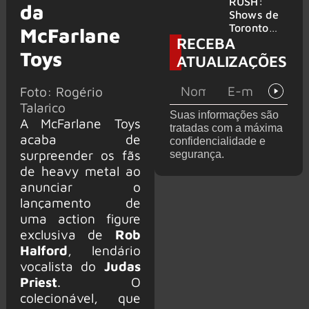
atravessa
da turnê
RUSH:
da
gerações
de
Shows de
despedida
Toronto
McFarlane
RECEBA
para 2027
serão
Toys
filmados
ATUALIZAÇÕES
para
provável
Foto: Rogério
filme
Talarico
Suas informações são
A McFarlane Toys
tratadas com a máxima
acaba de
confidencialidade e
surpreender os fãs
segurança.
de heavy metal ao
anunciar o
lançamento de
uma action figure
exclusiva de
Rob
Halford
, lendário
vocalista do
Judas
Priest
. O
colecionável, que