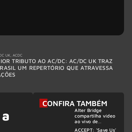
DC UK
,
ACDC
"Break
IOR TRIBUTO AO AC/DC: AC/DC UK TRAZ
MEGAD
RASIL UM REPERTÓRIO QUE ATRAVESSA
TURNÊ
AÇÕES
CONFIRA TAMBÉM
Alter Bridge
 a
compartilha vídeo
ao vivo de
“Fortress” gravada
ACCEPT: ‘Save Us’