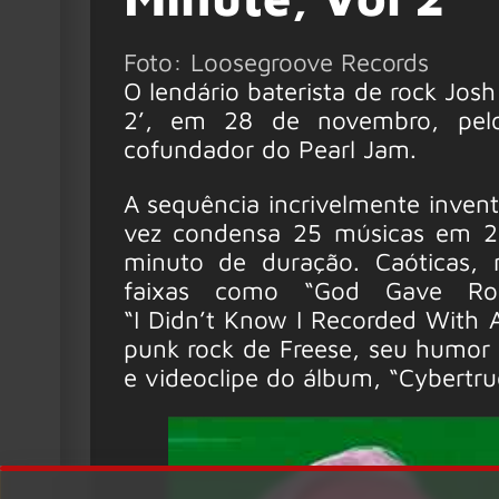
Foto: Loosegroove Records
O lendário baterista de rock Josh
2’, em 28 de novembro, pelo
cofundador do Pearl Jam.
A sequência incrivelmente inven
vez condensa 25 músicas em 2
minuto de duração. Caóticas, m
faixas como “God Gave Ro
“I Didn’t Know I Recorded With 
punk rock de Freese, seu humor a
e videoclipe do álbum, “Cybertruc