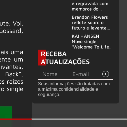
no Rock am Ring
é regravada com
2026
membros do
GHOST e KORN
Brandon Flowers
ute, Vol.
reflete sobre o
futuro e levanta
ossard,
possibilidade de
KAI HANSEN:
deixar os palcos
Novo single
‘Welcome To Life’
mais uma
RECEBA
é lançado
ente um
ATUALIZAÇÕES
ivantes,
 Back”,
s raízes
Suas informações são tratadas com
o single
a máxima confidencialidade e
segurança.