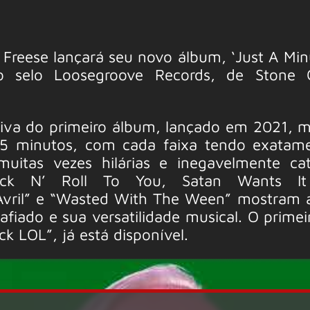
 Freese lançará seu novo álbum, ‘Just A Min
 selo Loosegroove Records, de Stone G
tiva do primeiro álbum, lançado em 2021, 
5 minutos, com cada faixa tendo exatam
uitas vezes hilárias e inegavelmente cat
ck N’ Roll To You, Satan Wants It
Avril” e “Wasted With The Ween” mostram a
fiado e sua versatilidade musical. O primeir
k LOL”, já está disponível.