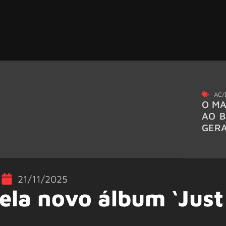
AC/
O MA
AO B
GER
'
21/11/2025
ela novo álbum ‘Just