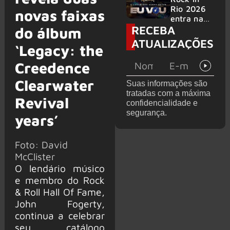
bandas
e álbum ao
Rio 2026
novas faixas
vivo são
entra na
RECEBA
anunciados
reta final
do álbum
com
ATUALIZAÇÕES
‘Legacy: the
Cidade do
Rock em
Creedence
montagem
acelerada
Clearwater
Suas informações são
e line-up
tratadas com a máxima
completo
Revival
confidencialidade e
confirmad
segurança.
o
years’
Foto: David
McClister
O lendário músico
e membro do Rock
& Roll Hall Of Fame,
John Fogerty,
continua a celebrar
seu catálogo