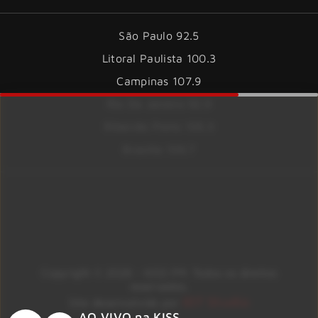
São Paulo 92.5
Litoral Paulista 100.3
Campinas 107.9
Rio De Janeiro 92.9
Ribeirão Preto 105.3
Brasília 106.7
Copyright © 2026 – KISS FM. Todos os direitos
reservados.
ID7 Studio
Site desenvolvido por
AO VIVO na KISS