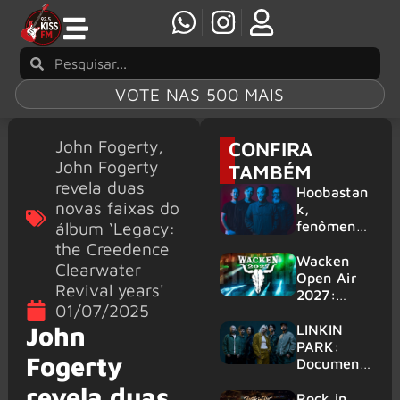
VOTE NAS 500 MAIS
John Fogerty
,
CONFIRA
John Fogerty
TAMBÉM
revela duas
Hoobastan
novas faixas do
k,
álbum ‘Legacy:
fenômeno
mundial do
the Creedence
rock anos
Wacken
Clearwater
2000,
Open Air
Revival years'
volta ao
2027:
01/07/2025
Brasil para
festival
6 shows
amplia
John
LINKIN
line-up e
PARK:
Fogerty
já
Document
confirma
ário
revela duas
mais de 50
‘Unshatter’
Rock in