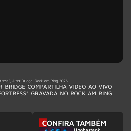
tress"
,
Alter Bridge
,
Rock am Ring 2026
Accept
R BRIDGE COMPARTILHA VÍDEO AO VIVO
ACCE
FORTRESS” GRAVADA NO ROCK AM RING
MEMBR
6
CONFIRA TAMBÉM
Hoobastank,