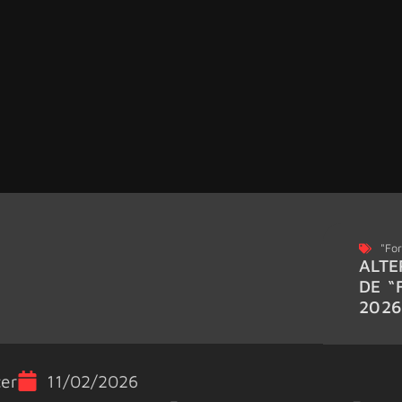
"For
ALTE
DE “
202
er
11/02/2026