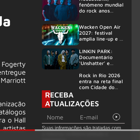
fenômeno mundial
do rock anos
da
2000, volta ao
Brasil para 6
Wacken Open Air
shows
2027: festival
amplia line-up e já
confirma mais de
50 bandas
LINKIN PARK:
Documentário
 Fogerty
‘Unshatter’ e
álbum ao vivo são
entregue
anunciados
Rock in Rio 2026
Marriott
entra na reta final
com Cidade do
RECEBA
Rock em
montagem
ATUALIZAÇÕES
anização
acelerada e line-
tálogos
up completo
confirmado
a o Hall
artistas
Suas informações são tratadas com
a máxima confidencialidade e
segurança.