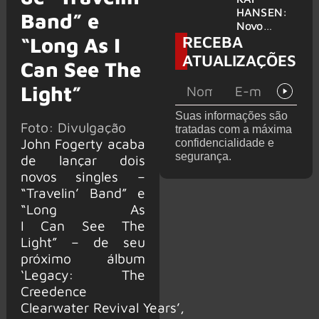
levanta
HANSEN:
Band” e
possibilida
Novo
RECEBA
de de
single
“Long As I
deixar os
‘Welcome
ATUALIZAÇÕES
Can See The
palcos
To Life’ é
lançado
Light”
Suas informações são
Foto: Divulgação
tratadas com a máxima
John Fogerty acaba
confidencialidade e
segurança.
de lançar dois
novos singles –
“Travelin’ Band” e
“Long As
I Can See The
Light” – de seu
próximo álbum
‘Legacy: The
Creedence
Clearwater Revival Years’,