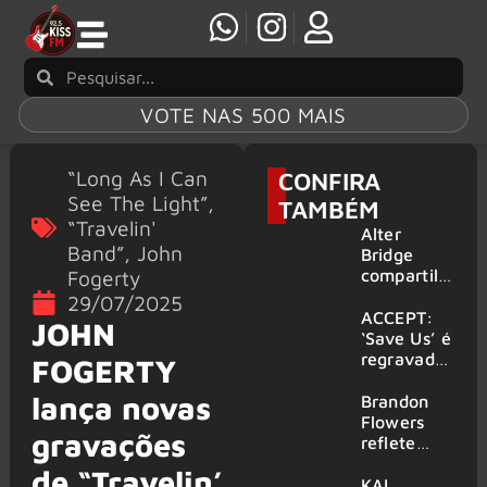
VOTE NAS 500 MAIS
“Long As I Can
CONFIRA
See The Light”
,
TAMBÉM
“Travelin'
Alter
Band”
,
John
Bridge
Fogerty
compartilh
a vídeo ao
29/07/2025
vivo de
ACCEPT:
JOHN
“Fortress”
‘Save Us’ é
gravada
regravada
FOGERTY
no Rock
com
am Ring
lança novas
membros
Brandon
2026
do GHOST
Flowers
gravações
e KORN
reflete
sobre o
de “Travelin’
futuro e
KAI