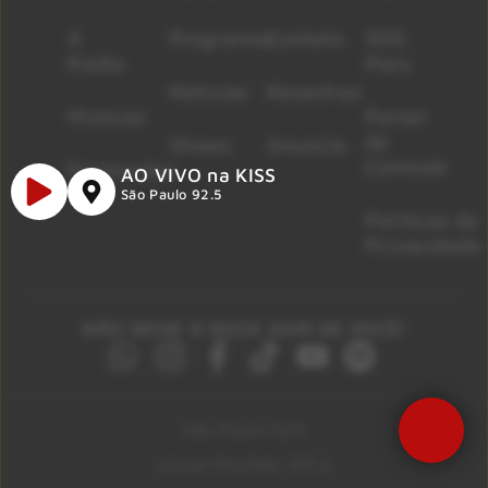
A
Programas
Contato
500
Rádio
Mais
Notícias
Resenhas
Músicas
Painel
de
Shows
Anuncie
Controle
Promoções
AO VIVO na KISS
São Paulo 92.5
Políticas de
Privacidade
NÃO DEIXE O ROCK SAIR DE VOCÊ!
São Paulo 92.5
Litoral Paulista 100.3