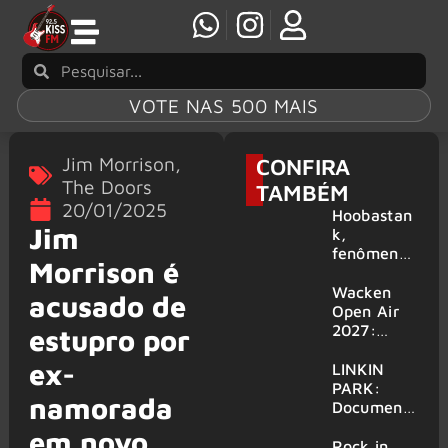
VOTE NAS 500 MAIS
Jim Morrison
,
CONFIRA
The Doors
TAMBÉM
20/01/2025
Hoobastan
Jim
k,
fenômeno
Morrison é
mundial do
rock anos
Wacken
acusado de
2000,
Open Air
volta ao
2027:
estupro por
Brasil para
festival
ex-
6 shows
amplia
LINKIN
line-up e
PARK:
namorada
já
Document
confirma
ário
em novo
mais de 50
‘Unshatter’
Rock in