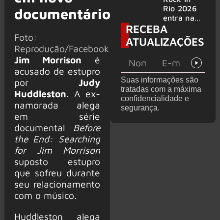
bandas
e álbum ao
Rio 2026
documentário
vivo são
entra na
RECEBA
anunciados
reta final
Foto:
com
ATUALIZAÇÕES
Cidade do
Reprodução/Facebook
Rock em
Jim Morrison
é
montagem
acusado de estupro
acelerada
Suas informações são
por
Judy
e line-up
tratadas com a máxima
completo
Huddleston
. A ex-
confidencialidade e
confirmad
namorada alega
segurança.
o
em série
documental
Before
the End: Searching
for Jim Morrison
suposto estupro
que sofreu durante
seu relacionamento
com o músico
.
Huddleston alega