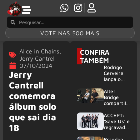
VOTE NAS 500 MAIS
Alice in Chains
,
CONFIRA
Jerry Cantrell
TAMBÉM
07/10/2024
Rodrigo
Jerry
Cerveira
lança o
Cantrell
single “The
Searcher”
Alter
comemora
Bridge
compartilh
álbum solo
a vídeo ao
que sai dia
vivo de
ACCEPT:
“Fortress”
‘Save Us’ é
18
gravada
regravada
no Rock
com
am Ring
membros
Brandon