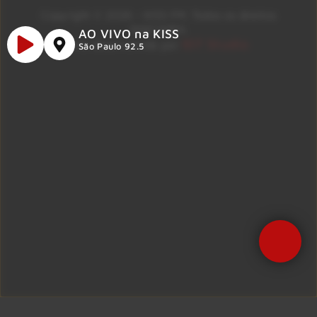
Copyright © 2026 – KISS FM. Todos os direitos
reservados.
AO VIVO na KISS
ID7 Studio
Site desenvolvido por
São Paulo 92.5