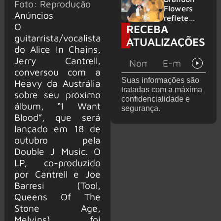
Foto: Reprodução
2026
do GHOST
Flowers
Anúncios
e KORN
reflete
O
RECEBA
sobre o
futuro e
guitarrista/vocalista
ATUALIZAÇÕES
levanta
do Alice In Chains,
possibilida
Jerry Cantrell,
de de
conversou com a
deixar os
Suas informações são
Heavy da Austrália
palcos
tratadas com a máxima
sobre seu próximo
confidencialidade e
álbum, “I Want
segurança.
Blood”, que será
lançado em 18 de
outubro pela
Double J Music. O
LP, co-produzido
por Cantrell e Joe
Barresi (Tool,
Queens Of The
Stone Age,
Melvins), foi