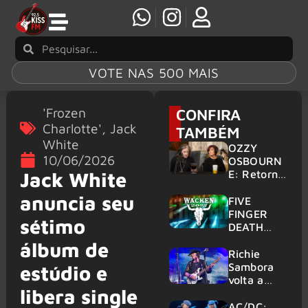
VOTE NAS 500 MAIS
'Frozen
CONFIRA
Charlotte'
,
Jack
TAMBÉM
White
OZZY
10/06/2026
OSBOURN
E: Retorno
Jack White
do Ozzfest
anuncia seu
em 2027 é
FIVE
confirmad
FINGER
sétimo
o por
DEATH
Sharon
PUNCH,
álbum de
HELLOWE
Richie
EN:
Sambora
estúdio e
Gigantes
volta a
libera single
são
tocar
anunciados
clássicos
AC/DC: