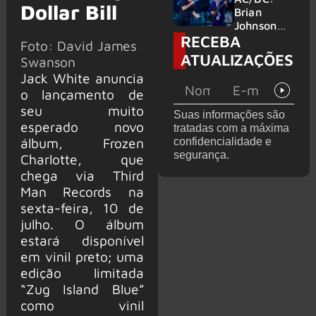
Dollar Bill
no Wacken
do Bon
Brian
2027
Jovi com o
Johnson
RECEBA
supergrupo
quase é
Foto: David James
Kings of
atingido
ATUALIZAÇÕES
Swanson
Chaos nos
por canhão
Jack White anuncia
Estados
em show
Unidos
o lançamento de
seu muito
Suas informações são
esperado novo
tratadas com a máxima
álbum, Frozen
confidencialidade e
segurança.
Charlotte, que
chega via Third
Man Records na
sexta-feira, 10 de
julho. O álbum
estará disponível
em vinil preto; uma
edição limitada
“Zug Island Blue”
como vinil