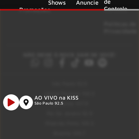
de
Shows
Anuncie
Controle
Promoções
Políticas de
Privacidade
NÃO DEIXE O ROCK SAIR DE VOCÊ!
São Paulo 92.5
Litoral Paulista 100.3
AO VIVO na KISS
Campinas 107.9
São Paulo 92.5
Rio De Janeiro 92.9
Ribeirão Preto 105.3
Brasília 106.7