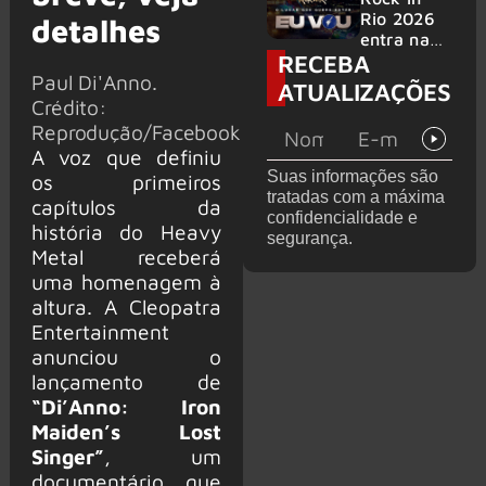
bandas
e álbum ao
Rio 2026
detalhes
vivo são
entra na
RECEBA
anunciados
reta final
Paul Di'Anno.
com
ATUALIZAÇÕES
Cidade do
Crédito:
Rock em
Reprodução/Facebook
montagem
A voz que definiu
acelerada
Suas informações são
os primeiros
e line-up
tratadas com a máxima
completo
capítulos da
confidencialidade e
confirmad
história do Heavy
segurança.
o
Metal receberá
uma homenagem à
altura. A Cleopatra
Entertainment
anunciou o
lançamento de
“Di’Anno: Iron
Maiden’s Lost
Singer”
, um
documentário que