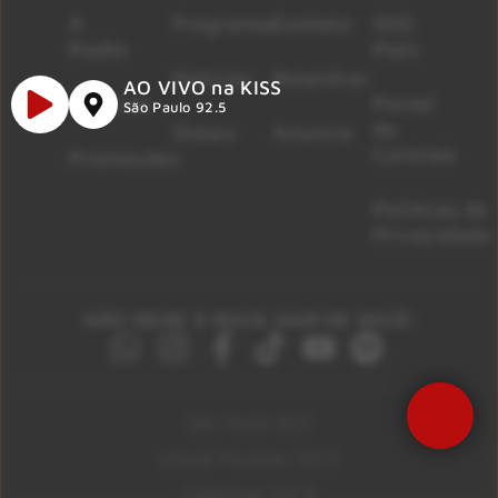
A
Programas
Contato
500
Rádio
Mais
Notícias
Resenhas
AO VIVO na KISS
Músicas
Painel
São Paulo 92.5
de
Shows
Anuncie
Controle
Promoções
Políticas de
Privacidade
NÃO DEIXE O ROCK SAIR DE VOCÊ!
São Paulo 92.5
Litoral Paulista 100.3
Campinas 107.9