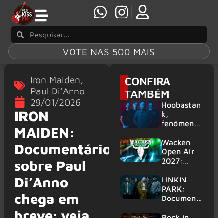
VOTE NAS 500 MAIS
Iron Maiden
,
CONFIRA
Paul Di’Anno
TAMBÉM
29/01/2026
Hoobastan
IRON
k,
fenômeno
MAIDEN:
mundial do
rock anos
Wacken
Documentário
2000,
Open Air
volta ao
2027:
sobre Paul
Brasil para
festival
Di’Anno
6 shows
amplia
LINKIN
line-up e
PARK:
chega em
já
Document
confirma
ário
breve; veja
mais de 50
‘Unshatter’
Rock in