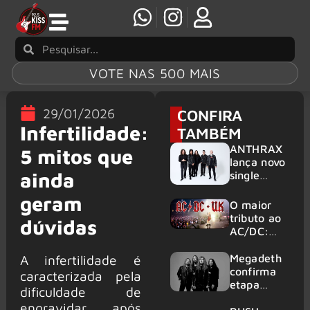
VOTE NAS 500 MAIS
29/01/2026
CONFIRA
Infertilidade:
TAMBÉM
ANTHRAX
5 mitos que
lança novo
ainda
single
‘Everybody
geram
’s Got A
O maior
Plan’
tributo ao
dúvidas
AC/DC:
AC/DC UK
traz ao
A infertilidade é
Megadeth
Brasil um
confirma
caracterizada pela
repertório
etapa
dificuldade de
que
europeia
engravidar após