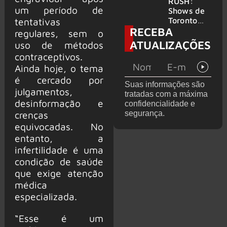
atravessa
da turnê
RUSH:
um período de
gerações
de
Shows de
despedida
tentativas
Toronto
RECEBA
para 2027
serão
regulares, sem o
filmados
ATUALIZAÇÕES
uso de métodos
para
contraceptivos.
provável
Ainda hoje, o tema
filme
é cercado por
Suas informações são
julgamentos,
tratadas com a máxima
desinformação e
confidencialidade e
crenças
segurança.
equivocadas. No
entanto, a
infertilidade é uma
condição de saúde
que exige atenção
médica
especializada.
“Esse é um