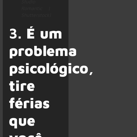
Studio
Romantic |
Shutterstock)
3.
É um
problema
psicológico,
tire
férias
que