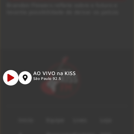
Brandon Flowers reflete sobre o futuro e
levanta possibilidade de deixar os palcos
AO VIVO na KISS
São Paulo 92.5
Início
Equipe
Lives
Loja