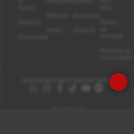
A
Programas
Contato
500
Rádio
Mais
Notícias
Resenhas
Músicas
Painel
de
Shows
Anuncie
Controle
Promoções
Políticas de
Privacidade
NÃO DEIXE O ROCK SAIR DE VOCÊ!
Precisa de Ajuda?
São Paulo 92.5
Litoral Paulista 100.3
Campinas 107.9