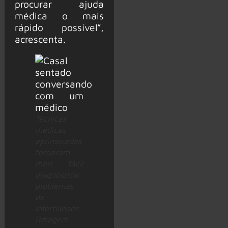
procurar ajuda
médica o mais
rápido possível”,
acrescenta.
Técnicas
médicas
aprimoradas
tornaram
mais fácil
diagnosticar
problemas
de
infertilidade
(Imagem: