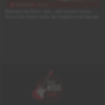
04/08/2026
Notícias
Baixista do Pearl Jam, Jeff Ament lança
livro com fotos raras da trajetória da banda