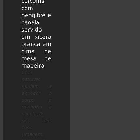
Chás
naturais
ajudam a
aquecer o
corpo e
melhorar a
circulação
nos dias
frios
(Imagem: