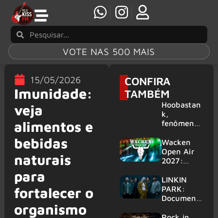
VOTE NAS 500 MAIS
15/05/2026
CONFIRA
Imunidade:
TAMBÉM
Hoobastan
veja
k,
alimentos e
fenômeno
mundial do
bebidas
rock anos
Wacken
2000,
Open Air
naturais
volta ao
2027:
Brasil para
festival
para
6 shows
amplia
LINKIN
line-up e
PARK:
fortalecer o
já
Document
organismo
confirma
ário
mais de 50
‘Unshatter’
Rock in