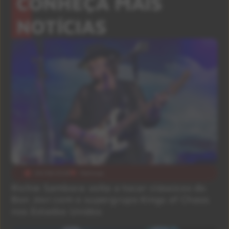
CONHEÇA MAIS
NOTÍCIAS
04/08/2026
Notícias
Richie Sambora volta a tocar clássicos do
Bon Jovi com o supergrupo Kings of Chaos
nos Estados Unidos