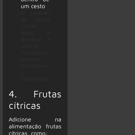
O consumo
de frutas
cítricas
ajuda a
fortalecer o
sistema
imunológico
(Imagem:
PradaBrown
|
Shutterstock)
4. Frutas
cítricas
Adicione na
alimentação frutas
cítricas, como: