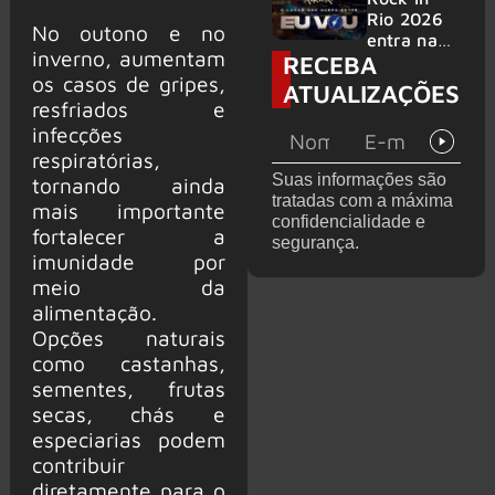
bandas
e álbum ao
Rio 2026
No outono e no
vivo são
entra na
inverno, aumentam
RECEBA
anunciados
reta final
os casos de gripes,
com
ATUALIZAÇÕES
Cidade do
resfriados e
Rock em
infecções
montagem
respiratórias,
acelerada
Suas informações são
tornando ainda
e line-up
tratadas com a máxima
completo
mais importante
confidencialidade e
confirmad
fortalecer a
segurança.
o
imunidade por
meio da
alimentação.
Opções naturais
como castanhas,
sementes, frutas
secas, chás e
especiarias podem
contribuir
diretamente para o