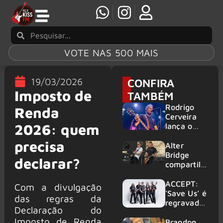
VOTE NAS 500 MAIS
19/03/2026
CONFIRA
Imposto de
TAMBÉM
Rodrigo
Renda
Cerveira
2026: quem
lança o
single “The
precisa
Searcher”
Alter
Bridge
declarar?
compartilh
a vídeo ao
vivo de
ACCEPT:
Com a divulgação
“Fortress”
‘Save Us’ é
das regras da
gravada
regravada
Declaração do
no Rock
com
Imposto de Renda
am Ring
membros
Brandon