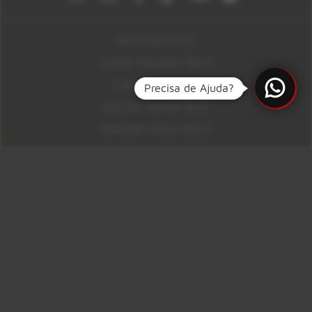
São Paulo 92.5
Litoral Paulista 100.3
Campinas 107.9
Precisa de Ajuda?
Rio De Janeiro 92.9
Ribeirão Preto 105.3
Brasília 106.7
Copyright © 2026 – KISS FM. Todos os direitos