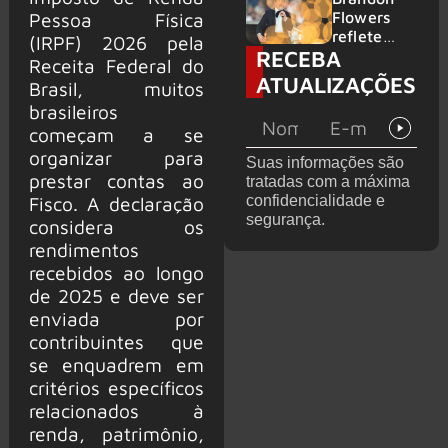
2026
do GHOST
Flowers
Pessoa Física
e KORN
reflete
(IRPF) 2026 pela
RECEBA
sobre o
Receita Federal do
futuro e
ATUALIZAÇÕES
Brasil, muitos
levanta
brasileiros
possibilida
de de
começam a se
deixar os
organizar para
Suas informações são
palcos
prestar contas ao
tratadas com a máxima
confidencialidade e
Fisco. A declaração
segurança.
considera os
rendimentos
recebidos ao longo
de 2025 e deve ser
enviada por
contribuintes que
se enquadrem em
critérios específicos
relacionados à
renda, patrimônio,