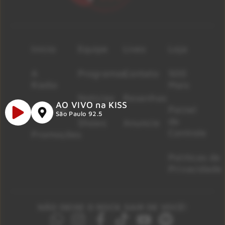
Início
Equipe
Lives
Loja
A
Programas
Contato
500
Rádio
Mais
Notícias
Resenhas
AO VIVO na KISS
Músicas
Painel
São Paulo 92.5
de
Shows
Anuncie
Controle
Promoções
Políticas de
Privacidade
NÃO DEIXE O ROCK SAIR DE VOCÊ!