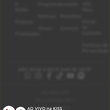
A
Programas
Contato
500
Rádio
Mais
Notícias
Resenhas
Músicas
Painel
de
Shows
Anuncie
Controle
Promoções
Políticas de
Privacidade
NÃO DEIXE O ROCK SAIR DE VOCÊ!
São Paulo 92.5
Litoral Paulista 100.3
Campinas 107.9
AO VIVO na KISS