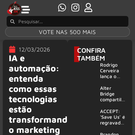
VOTE NAS 500 MAIS
12/03/2026
CONFIRA
IA e
TAMBÉM
Rodrigo
automação:
Cerveira
entenda
lança o
single “The
como essas
Searcher”
Alter
Bridge
tecnologias
compartilh
a vídeo ao
estão
vivo de
ACCEPT:
“Fortress”
‘Save Us’ é
transformando
gravada
regravada
o marketing
no Rock
com
am Ring
membros
Brandon