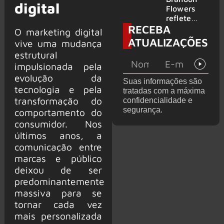
digital
2026
do GHOST
Flowers
e KORN
reflete
RECEBA
sobre o
O marketing digital
futuro e
ATUALIZAÇÕES
vive uma mudança
levanta
estrutural
possibilida
impulsionada pela
de de
deixar os
evolução da
Suas informações são
palcos
tecnologia e pela
tratadas com a máxima
transformação do
confidencialidade e
segurança.
comportamento do
consumidor. Nos
últimos anos, a
comunicação entre
marcas e público
deixou de ser
predominantemente
massiva para se
tornar cada vez
mais personalizada