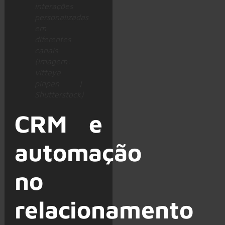
interações
personalizadas
em
diferentes
canais
(Imagem:
vittaya
pinpan |
Shutterstock)
CRM e
automação
no
relacionamento