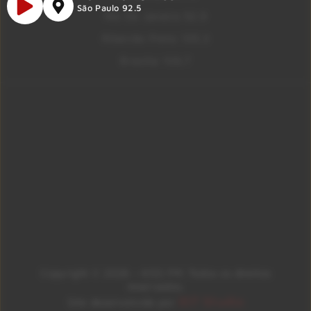
São Paulo 92.5
Rio De Janeiro 92.9
Ribeirão Preto 105.3
Brasília 106.7
Copyright © 2026 – KISS FM. Todos os direitos
reservados.
ID7 Studio
Site desenvolvido por