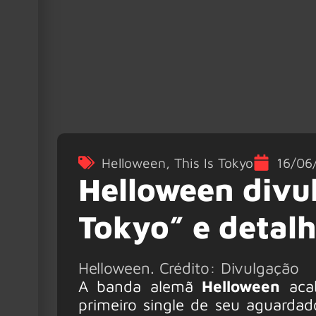
Helloween
,
This Is Tokyo
16/06
Helloween divul
Tokyo” e detal
Helloween. Crédito: Divulgação
A banda alemã
Helloween
acab
primeiro single de seu aguarda