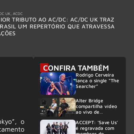
DC UK
,
ACDC
"Break
IOR TRIBUTO AO AC/DC: AC/DC UK TRAZ
MEGAD
RASIL UM REPERTÓRIO QUE ATRAVESSA
TURNÊ
AÇÕES
CONFIRA TAMBÉM
Rodrigo Cerveira
lança o single “The
Searcher”
Alter Bridge
compartilha vídeo
ao vivo de
“Fortress” gravada
okyo”, o
ACCEPT: ‘Save Us’
no Rock am Ring
çamento
é regravada com
2026
membros do