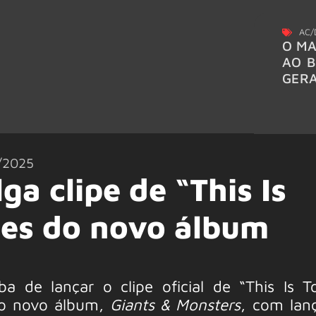
AC/
O MA
AO B
GER
/2025
ga clipe de “This Is
hes do novo álbum
a de lançar o clipe oficial de “This Is T
do novo álbum,
Giants & Monsters
, com lan