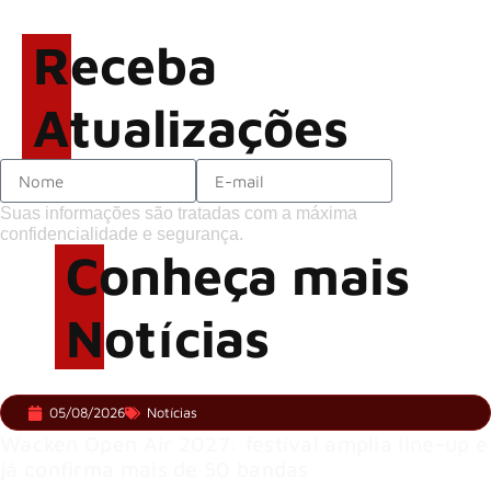
sobre o futuro e levanta
possibilidade de deixar os
Receba
palcos
Atualizações
Suas informações são tratadas com a máxima
confidencialidade e segurança.
Conheça mais
Notícias
05/08/2026
Notícias
Wacken Open Air 2027: festival amplia line-up e
já confirma mais de 50 bandas