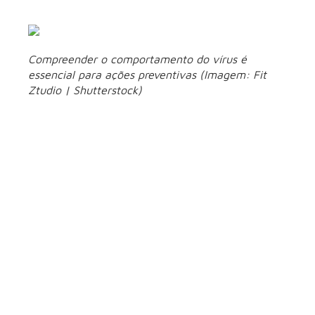
mais graves”, explica o Dr. Fabiano de Abreu Agrela.
Compreender o comportamento do vírus é
essencial para ações preventivas (Imagem: Fit
Ztudio | Shutterstock)
Monitoramento é
essencial diante de
possíveis mutações
A possibilidade de mutações que ampliem a eficiência de
contágio interpessoal continua a ser um dos principais
pontos de monitoramento científico. Para o especialista, a
chave está na antecipação baseada em evidência.
“Precisamos compreender como o vírus evolui e interage