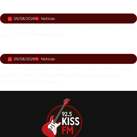
05/08/2026
Notícias
LINKIN PARK: Documentário ‘Unshatter’ e álbum
ao vivo são anunciados
05/08/2026
Notícias
Rock in Rio 2026 entra na reta final com Cidade
do Rock em montagem acelerada e line-up
completo confirmado