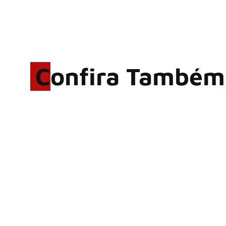
Confira Também
Rodrigo Cerveira lança o
single “The Searcher”
Alter Bridge compartilha
vídeo ao vivo de “Fortress”
gravada no Rock am Ring
2026
ACCEPT: ‘Save Us’ é
regravada com membros do
GHOST e KORN
Brandon Flowers reflete