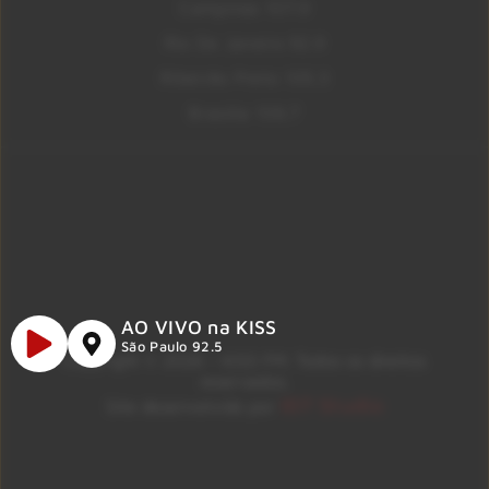
Campinas 107.9
Rio De Janeiro 92.9
Ribeirão Preto 105.3
Brasília 106.7
AO VIVO na KISS
São Paulo 92.5
Copyright © 2026 – KISS FM. Todos os direitos
reservados.
ID7 Studio
Site desenvolvido por