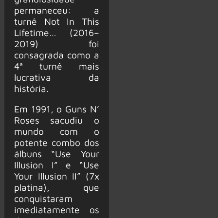
permaneceu: a
turnê Not In This
Lifetime… (2016–
2019) foi
consagrada como a
4ª turnê mais
lucrativa da
história.
Em 1991, o Guns N’
Roses sacudiu o
mundo com o
potente combo dos
álbuns “Use Your
Illusion I” e “Use
Your Illusion II” (7x
platina), que
conquistaram
imediatamente os