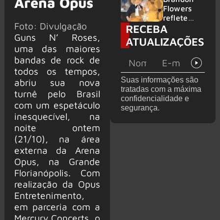
Arena Opus
2026
do GHOST
Flowers
e KORN
reflete
Foto: Divulgação
RECEBA
sobre o
Guns N’ Roses,
futuro e
ATUALIZAÇÕES
levanta
uma das maiores
possibilida
bandas de rock de
de de
todos os tempos,
deixar os
Suas informações são
abriu sua nova
palcos
tratadas com a máxima
turnê pelo Brasil
confidencialidade e
com um espetáculo
segurança.
inesquecível, na
noite ontem
(21/10), na área
externa da Arena
Opus, na Grande
Florianópolis. Com
realização da Opus
Entretenimento,
em parceria com a
Mercury Concerts, o