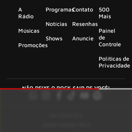
A
Programas
Contato
500
Rádio
Mais
Notícias
Resenhas
Músicas
Painel
de
Shows
Anuncie
Controle
Promoções
Políticas de
Privacidade
NÃO DEIXE O ROCK SAIR DE VOCÊ!
São Paulo 92.5
Litoral Paulista 100.3