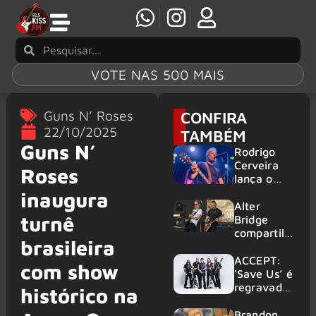
VOTE NAS 500 MAIS
Guns N’ Roses
CONFIRA
22/10/2025
TAMBÉM
Guns N’
Rodrigo
Cerveira
Roses
lança o
single “The
inaugura
Searcher”
Alter
turnê
Bridge
compartilh
brasileira
a vídeo ao
vivo de
ACCEPT:
com show
“Fortress”
‘Save Us’ é
gravada
regravada
histórico na
no Rock
com
am Ring
membros
Brandon