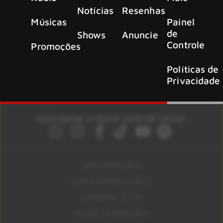
Notícias
Resenhas
Músicas
Painel
de
Shows
Anuncie
Controle
Promoções
Políticas de
Privacidade
NÃO DEIXE O ROCK SAIR DE VOCÊ!
São Paulo 92.5
Litoral Paulista 100.3
Campinas 107.9
Rio De Janeiro 92.9