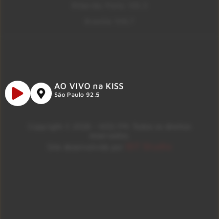
Ribeirão Preto 105.3
Brasília 106.7
AO VIVO na KISS
São Paulo 92.5
Copyright © 2026 – KISS FM. Todos os direitos
reservados.
ID7 Studio
Site desenvolvido por