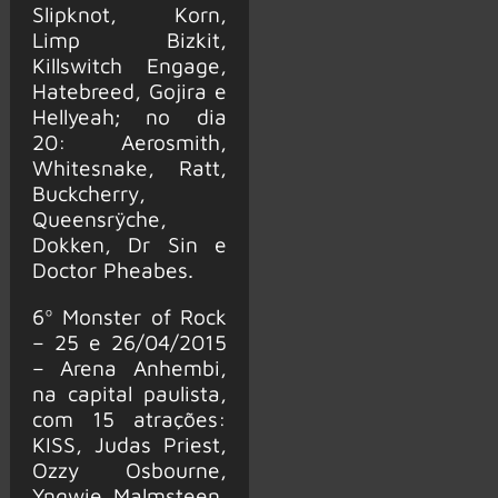
Slipknot, Korn,
Limp Bizkit,
Killswitch Engage,
Hatebreed, Gojira e
Hellyeah; no dia
20: Aerosmith,
Whitesnake, Ratt,
Buckcherry,
Queensrÿche,
Dokken, Dr Sin e
Doctor Pheabes.
6º Monster of Rock
– 25 e 26/04/2015
– Arena Anhembi,
na capital paulista,
com 15 atrações:
KISS, Judas Priest,
Ozzy Osbourne,
Yngwie Malmsteen,