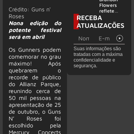
2026
do GHOST
Flowers
Crédito: Guns n'
e KORN
reflete
Roses
RECEBA
sobre o
futuro e
Nona edição do
ATUALIZAÇÕES
levanta
potente festival
possibilida
será em abril
de de
deixar os
Os Gunners podem
Suas informações são
palcos
tratadas com a máxima
comemorar no grau
confidencialidade e
máximo! Após
segurança.
quebrarem o
recorde de público
do Allianz Parque,
reunindo cerca de
50 mil pessoas na
apresentação de 25
de outubro, o Guns
N’ Roses foi
escolhido pela
Mercury Concerts