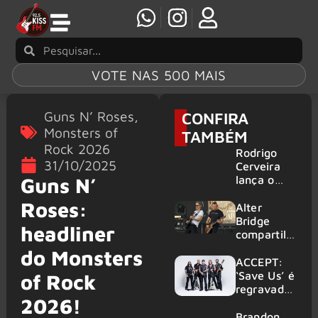
VOTE NAS 500 MAIS
Guns N’ Roses
,
CONFIRA
Monsters of
TAMBÉM
Rock 2026
Rodrigo
31/10/2025
Cerveira
lança o
Guns N’
single “The
Roses:
Searcher”
Alter
Bridge
headliner
compartilh
a vídeo ao
do Monsters
vivo de
ACCEPT:
“Fortress”
‘Save Us’ é
of Rock
gravada
regravada
2026!
no Rock
com
am Ring
membros
Brandon