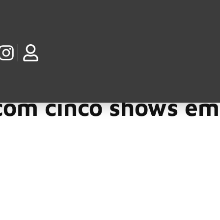
 com cinco shows em
nova turnê mundial intitulada
Because What You Want and