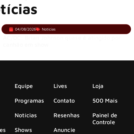
tícias
04/08/2026
Notícias
AC/DC: Brian Johnson quase é atingido por
canhão em show
Equipe
Lives
Loja
Programas
Contato
500 Mais
Notícias
Resenhas
Painel de
Controle
es
Shows
Anuncie