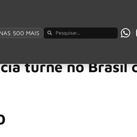
NAS 500 MAIS
E “FORTRESS” GRAVADA NO ROCK AM RING 2026
tely Different Things
,
Guns N’ Roses
06/06/2025
cia turnê no Brasil
O
mericana de hard rock confirmou cinco shows no país com a 