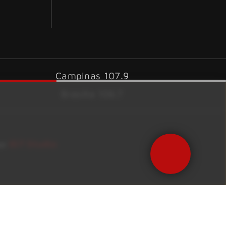
Campinas 107.9
Brasília 106.7
ID7 Studio
por