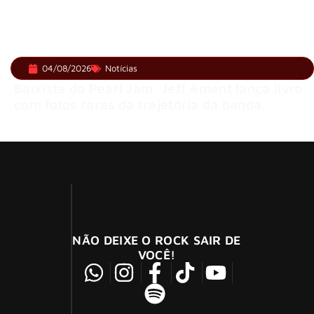
04/08/2026
Notícias
Baixista do Pearl Jam, Jeff Ament lança livro
com fotos raras da trajetória da banda
NÃO DEIXE O ROCK SAIR DE
VOCÊ!