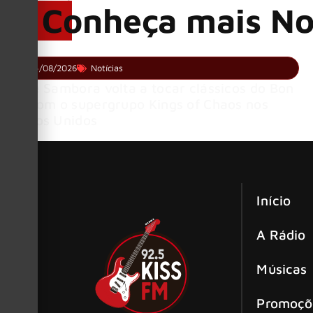
Conheça mais No
04/08/2026
Notícias
Richie Sambora volta a tocar clássicos do Bon
Jovi com o supergrupo Kings of Chaos nos
Estados Unidos
Início
A Rádio
Músicas
Promoçõ