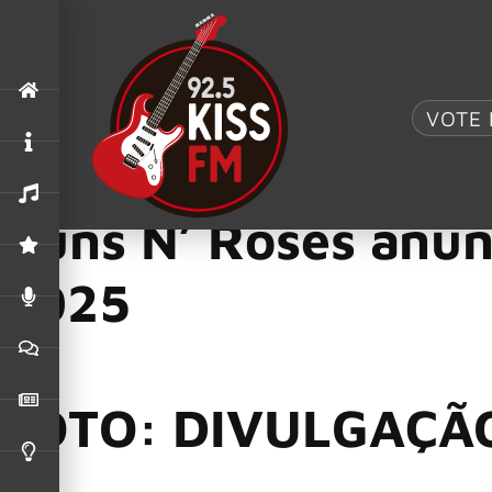
.
"Fortress"
,
Alter Bridge
,
Rock am Ring 2026
VOTE 
ALTER BRIDGE COMPARTILHA VÍDEO AO VIVO D
Because What You Want and What You Get Are Two Comple
Guns N’ Roses anun
2025
FOTO: DIVULGAÇÃ
O
Guns N’ Roses
está de volta ao Brasil em 2025. A banda a