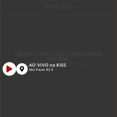
Brasília 106.7
Copyright © 2026 – KISS FM. Todos os direitos
reservados.
ID7 Studio
Site desenvolvido por
AO VIVO na KISS
São Paulo 92.5