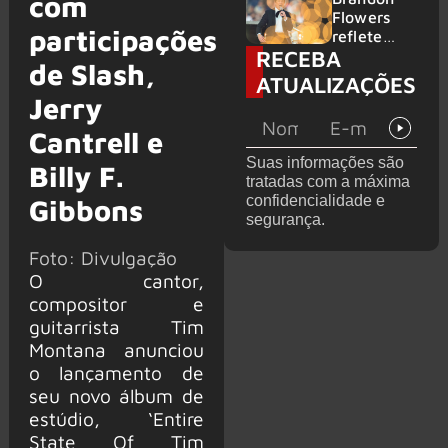
com
2026
do GHOST
Flowers
participações
e KORN
reflete
RECEBA
sobre o
de Slash,
futuro e
ATUALIZAÇÕES
levanta
Jerry
possibilida
de de
Cantrell e
deixar os
Suas informações são
Billy F.
palcos
tratadas com a máxima
confidencialidade e
Gibbons
segurança.
Foto: Divulgação
O cantor,
compositor e
guitarrista Tim
Montana anunciou
o lançamento de
seu novo álbum de
estúdio, ‘Entire
State Of Tim