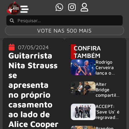
VOTE NAS 500 MAIS
07/05/2024
CONFIRA
Guitarrista
TAMBÉM
Rodrigo
Nita Strauss
Cerveira
se
lança o
single “The
apresenta
Searcher”
Alter
Bridge
no próprio
compartilh
a vídeo ao
casamento
vivo de
ACCEPT:
“Fortress”
‘Save Us’ é
ao lado de
gravada
regravada
Alice Cooper
no Rock
com
am Ring
membros
Brandon