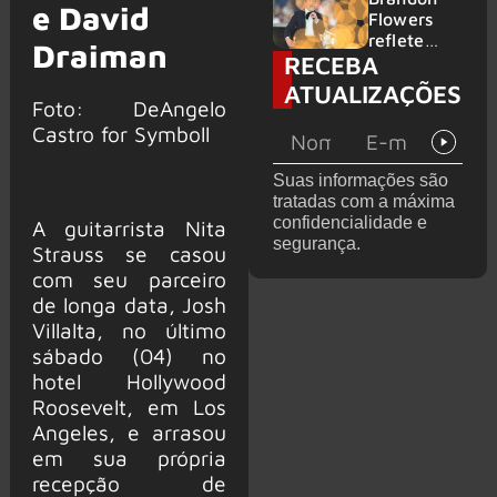
e David
2026
do GHOST
Flowers
e KORN
reflete
Draiman
RECEBA
sobre o
futuro e
ATUALIZAÇÕES
levanta
Foto: DeAngelo
possibilida
Castro for Symboll
de de
deixar os
Suas informações são
palcos
tratadas com a máxima
confidencialidade e
A guitarrista Nita
segurança.
Strauss se casou
com seu parceiro
de longa data, Josh
Villalta, no último
sábado (04) no
hotel Hollywood
Roosevelt, em Los
Angeles, e arrasou
em sua própria
recepção de