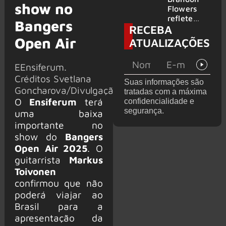
show no
2026
do GHOST
Flowers
e KORN
reflete
Bangers
RECEBA
sobre o
futuro e
Open Air
ATUALIZAÇÕES
levanta
possibilida
EEnsiferum.
de de
deixar os
Créditos Svetlana
Suas informações são
palcos
Goncharova/Divulgação
tratadas com a máxima
O
Ensiferum
terá
confidencialidade e
segurança.
uma baixa
importante no
show do
Bangers
Open Air 2025
. O
guitarrista
Markus
Toivonen
confirmou que não
poderá viajar ao
Brasil para a
apresentação da