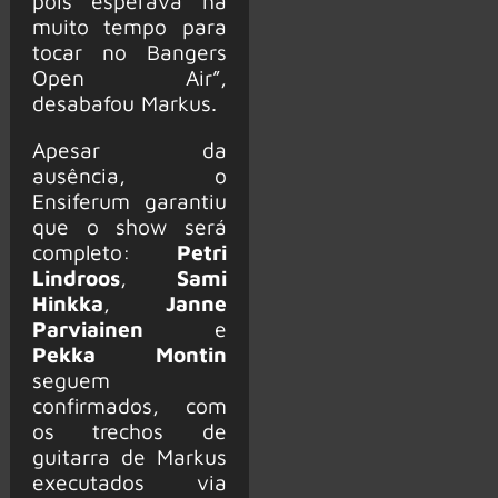
pois esperava há
muito tempo para
tocar no Bangers
Open Air”,
desabafou Markus.
Apesar da
ausência, o
Ensiferum garantiu
que o show será
completo:
Petri
Lindroos
,
Sami
Hinkka
,
Janne
Parviainen
e
Pekka Montin
seguem
confirmados, com
os trechos de
guitarra de Markus
executados via