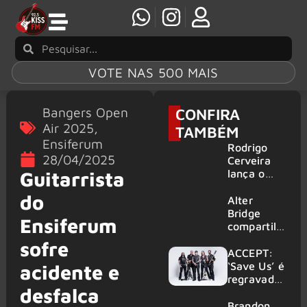
VOTE NAS 500 MAIS
Bangers Open
CONFIRA
Air 2025
,
TAMBÉM
Ensiferum
Rodrigo
28/04/2025
Cerveira
lança o
Guitarrista
single “The
do
Searcher”
Alter
Bridge
Ensiferum
compartilh
a vídeo ao
sofre
vivo de
ACCEPT:
“Fortress”
‘Save Us’ é
acidente e
gravada
regravada
desfalca
no Rock
com
am Ring
membros
Brandon