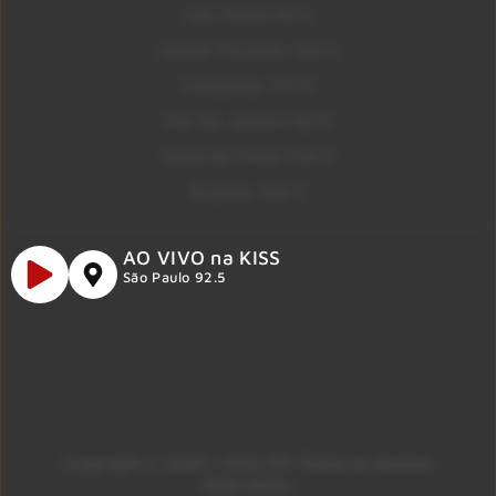
São Paulo 92.5
Litoral Paulista 100.3
Campinas 107.9
Rio De Janeiro 92.9
Ribeirão Preto 105.3
Brasília 106.7
AO VIVO na KISS
São Paulo 92.5
Copyright © 2026 – KISS FM. Todos os direitos
reservados.