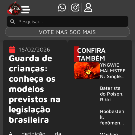
VOTE NAS 500 MAIS
16/02/2026
CONFIRA
Guarda de
TAMBÉM
YNGWIE
crianças:
MALMSTEE
conheça os
N: Single
‘Now Or
modelos
Never’ e
Baterista
novo disco
do Poison,
previstos na
são
Rikki
revelados
Rockett
legislação
realizará
Hoobastan
drum clinic
k,
brasileira
especial
fenômeno
em Nova
mundial do
A definição da
Jersey
rock anos
Wacken