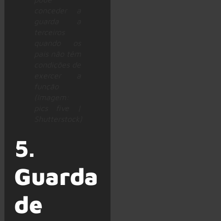
conceder a
guarda a
terceiros
quando os
pais não têm
condições de
exercer a
função
(Imagem:
pics five |
Shutterstock)
5.
Guarda
de