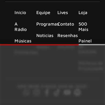
Início
Equipe
Lives
Loja
A
Programas
Contato
500
Rádio
Mais
Notícias
Resenhas
Músicas
Painel
de
Shows
Anuncie
Controle
Promoções
Políticas de
Privacidade
NÃO DEIXE O ROCK SAIR DE VOCÊ!