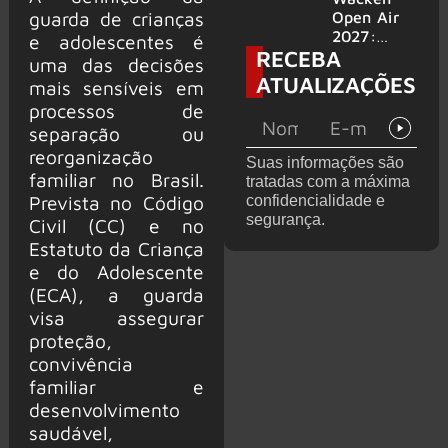
2000,
guarda de crianças
Open Air
volta ao
2027:
e adolescentes é
RECEBA
Brasil para
festival
uma das decisões
6 shows
amplia
ATUALIZAÇÕES
mais sensíveis em
line-up e
processos de
já
confirma
separação ou
mais de 50
reorganização
Suas informações são
bandas
familiar no Brasil.
tratadas com a máxima
Prevista no Código
confidencialidade e
segurança.
Civil (CC) e no
Estatuto da Criança
e do Adolescente
(ECA), a guarda
visa assegurar
proteção,
convivência
familiar e
desenvolvimento
saudável,