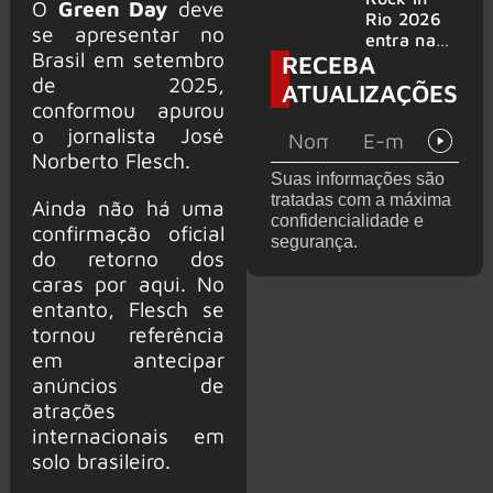
O
Green Day
deve
bandas
e álbum ao
Rio 2026
se apresentar no
vivo são
entra na
Brasil em setembro
RECEBA
anunciados
reta final
com
de 2025,
ATUALIZAÇÕES
Cidade do
conformou apurou
Rock em
o jornalista José
montagem
Norberto Flesch.
acelerada
Suas informações são
e line-up
tratadas com a máxima
Ainda não há uma
completo
confidencialidade e
confirmad
confirmação oficial
segurança.
o
do retorno dos
caras por aqui. No
entanto, Flesch se
tornou referência
em antecipar
anúncios de
atrações
internacionais em
solo brasileiro.