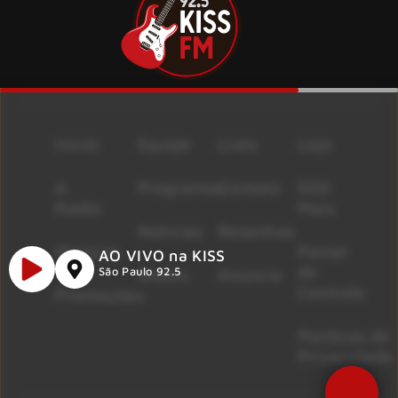
Início
Equipe
Lives
Loja
A
Programas
Contato
500
Rádio
Mais
Notícias
Resenhas
Músicas
Painel
AO VIVO na KISS
de
Shows
Anuncie
São Paulo 92.5
Controle
Promoções
Políticas de
Privacidade