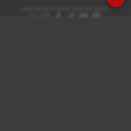
NÃO DEIXE O ROCK SAIR DE VOCÊ!
São Paulo 92.5
Litoral Paulista 100.3
Campinas 107.9
Rio De Janeiro 92.9
Ribeirão Preto 105.3
Brasília 106.7
Copyright © 2026 – KISS FM. Todos os direitos
reservados.
ID7 Studio
Site desenvolvido por