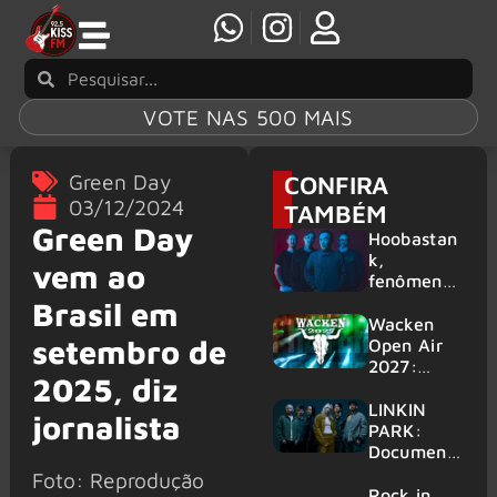
VOTE NAS 500 MAIS
Green Day
CONFIRA
03/12/2024
TAMBÉM
Green Day
Hoobastan
k,
vem ao
fenômeno
mundial do
Brasil em
rock anos
Wacken
setembro de
2000,
Open Air
volta ao
2027:
2025, diz
Brasil para
festival
6 shows
amplia
LINKIN
jornalista
line-up e
PARK:
já
Document
confirma
ário
Foto: Reprodução
mais de 50
‘Unshatter’
Rock in