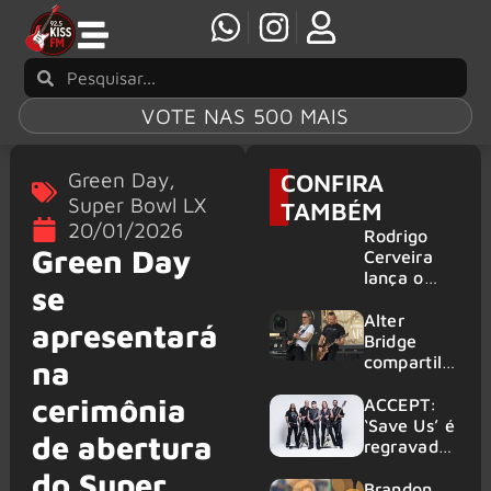
VOTE NAS 500 MAIS
Green Day
,
CONFIRA
Super Bowl LX
TAMBÉM
20/01/2026
Rodrigo
Green Day
Cerveira
lança o
se
single “The
Searcher”
Alter
apresentará
Bridge
compartilh
na
a vídeo ao
cerimônia
vivo de
ACCEPT:
“Fortress”
‘Save Us’ é
de abertura
gravada
regravada
no Rock
com
do Super
am Ring
membros
Brandon