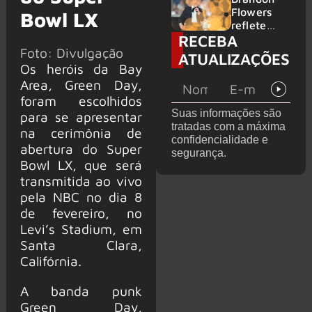
2026
do GHOST
Flowers
Bowl LX
e KORN
reflete
RECEBA
sobre o
Foto: Divulgação
futuro e
ATUALIZAÇÕES
levanta
Os heróis da Bay
possibilida
Area, Green Day,
de de
foram escolhidos
deixar os
Suas informações são
para se apresentar
palcos
tratadas com a máxima
na cerimônia de
confidencialidade e
abertura do Super
segurança.
Bowl LX, que será
transmitida ao vivo
pela NBC no dia 8
de fevereiro, no
Levi’s Stadium, em
Santa Clara,
Califórnia.
A banda punk
Green Day,