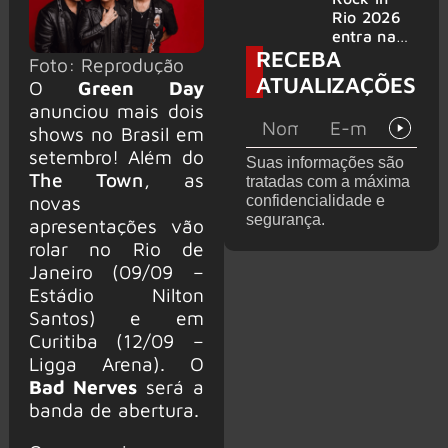
bandas
e álbum ao
Rio 2026
vivo são
entra na
RECEBA
anunciados
reta final
Foto: Reprodução
com
ATUALIZAÇÕES
O
Green Day
Cidade do
anunciou mais dois
Rock em
shows no Brasil em
montagem
acelerada
setembro! Além do
Suas informações são
e line-up
The Town
, as
tratadas com a máxima
completo
novas
confidencialidade e
confirmad
segurança.
apresentações vão
o
rolar no Rio de
Janeiro (09/09 –
Estádio Nilton
Santos) e em
Curitiba (12/09 –
Ligga Arena). O
Bad Nerves
será a
banda de abertura.