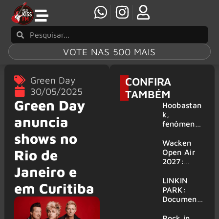
VOTE NAS 500 MAIS
Green Day
CONFIRA
30/05/2025
TAMBÉM
Green Day
Hoobastan
k,
anuncia
fenômeno
mundial do
shows no
rock anos
Wacken
Rio de
2000,
Open Air
volta ao
2027:
Janeiro e
Brasil para
festival
6 shows
amplia
LINKIN
em Curitiba
line-up e
PARK:
já
Document
confirma
ário
mais de 50
‘Unshatter’
Rock in