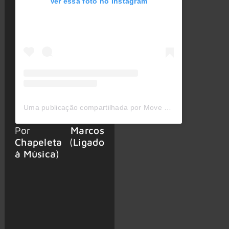
Ver essa foto no Instagram
Uma publicação compartilhada por Move Concerts (@moveconcertsbrasil)
Por
Marcos
Chapeleta
(
Ligado
à Música
)