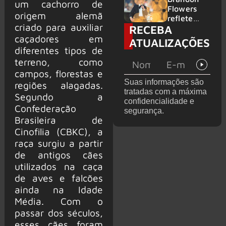
um cachorro de
2026
do GHOST
Flowers
origem alemã
e KORN
reflete
criado para auxiliar
RECEBA
sobre o
futuro e
caçadores em
ATUALIZAÇÕES
levanta
diferentes tipos de
possibilida
terreno, como
de de
campos, florestas e
deixar os
Suas informações são
regiões alagadas.
palcos
tratadas com a máxima
Segundo a
confidencialidade e
Confederação
segurança.
Brasileira de
Cinofilia (CBKC), a
raça surgiu a partir
de antigos cães
utilizados na caça
de aves e falcões
ainda na Idade
Média. Com o
passar dos séculos,
esses cães foram