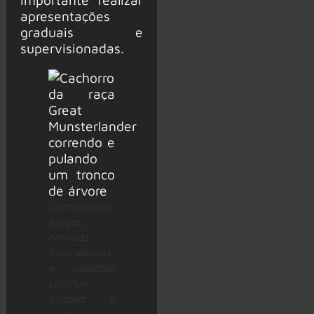
apresentações
graduais e
supervisionadas.
Caminhadas
longas,
corridas,
brincadeiras
e esportes
caninos
ajudam o