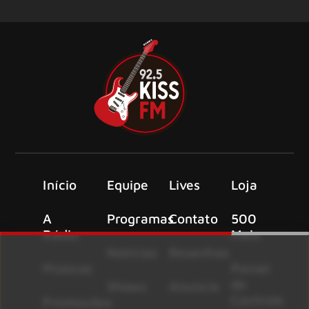
Início
Equipe
Lives
Loja
A
Programas
Contato
500
Rádio
Mais
Notícias
Resenhas
Músicas
Painel
de
Shows
Anuncie
Controle
Promoções