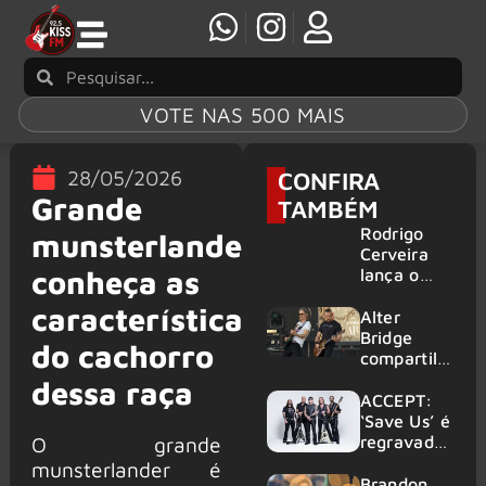
VOTE NAS 500 MAIS
28/05/2026
CONFIRA
Grande
TAMBÉM
Rodrigo
munsterlander:
Cerveira
conheça as
lança o
single “The
características
Searcher”
Alter
Bridge
do cachorro
compartilh
a vídeo ao
dessa raça
vivo de
ACCEPT:
“Fortress”
‘Save Us’ é
gravada
regravada
O grande
no Rock
com
munsterlander é
am Ring
membros
Brandon