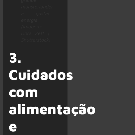
grande
munsterlander
a gastar
energia
(Imagem:
Dora Zett |
Shutterstock)
3.
Cuidados
com
alimentação
e