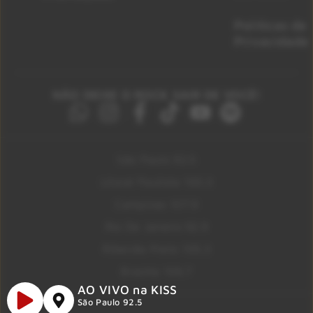
Políticas de
Privacidade
NÃO DEIXE O ROCK SAIR DE VOCÊ!
São Paulo 92.5
Litoral Paulista 100.3
Campinas 107.9
Rio De Janeiro 92.9
Ribeirão Preto 105.3
Brasília 106.7
AO VIVO na KISS
São Paulo 92.5