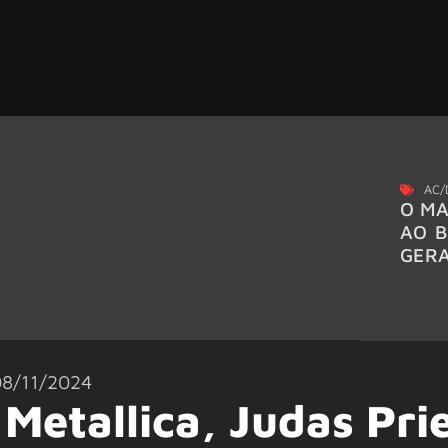
AC/
O MA
AO B
GER
8/11/2024
etallica, Judas Pri