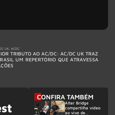
DC UK
,
ACDC
"Break
IOR TRIBUTO AO AC/DC: AC/DC UK TRAZ
MEGAD
RASIL UM REPERTÓRIO QUE ATRAVESSA
TURNÊ
AÇÕES
CONFIRA TAMBÉM
Alter Bridge
est
compartilha vídeo
ao vivo de