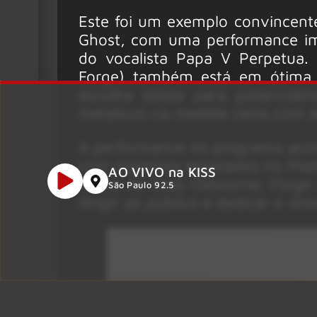
Este foi um exemplo convincent
Ghost, com uma performance im
do vocalista Papa V Perpetua
Forge) também está em ótima 
escolha sólida para potencialm
metálicos na medida certa com a
A performance no programa acon
com ingressos esgotados no Madi
AO VIVO na KISS
morte de Ozzy Osbourne. Forge
São Paulo 92.5
dirigir ao público e dedicar o sh