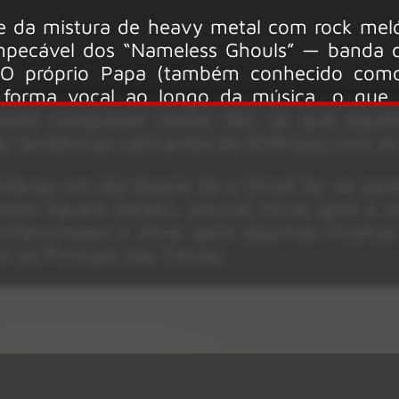
e da mistura de heavy metal com rock mel
pecável dos “Nameless Ghouls” — banda 
. O próprio Papa (também conhecido como
forma vocal ao longo da música, o que 
ente conquistar novos fãs, já que equilib
s tendências cativantes de AOR/pop rock do
teceu um dia depois de o Ghost ter se apr
son Square Garden, poucas horas após a no
 interrompeu o show após algumas músicas
ow ao Príncipe das Trevas.