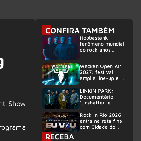
6
CONFIRA TAMBÉM
Hoobastank,
fenômeno mundial
do rock anos
g
2000, volta ao
Brasil para 6
Wacken Open Air
shows
2027: festival
amplia line-up e já
confirma mais de
50 bandas
LINKIN PARK:
Documentário
ght Show
‘Unshatter’ e
álbum ao vivo são
anunciados
Rock in Rio 2026
entra na reta final
programa
com Cidade do
Rock em
RECEBA
montagem