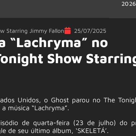
202
w Starring Jimmy Fallon
25/07/2025
a “Lachryma” no
onight Show Starrin
tados Unidos, o Ghost parou no The Toni
r a música “Lachryma”.
sódio de quarta-feira (23 de julho) do 
le de seu último álbum, ‘SKELETÁ’.