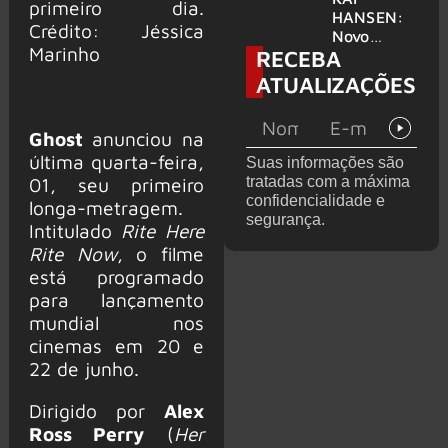
primeiro dia.
levanta
HANSEN:
Crédito: Jéssica
possibilida
Novo
Marinho
RECEBA
de de
single
deixar os
‘Welcome
ATUALIZAÇÕES
palcos
To Life’ é
lançado
Ghost
anunciou na
última quarta-feira,
Suas informações são
01, seu primeiro
tratadas com a máxima
confidencialidade e
longa-metragem.
segurança.
Intitulado
Rite Here
Rite Now
, o filme
está programado
para lançamento
mundial nos
cinemas em 20 e
22 de junho.
Dirigido por
Alex
Ross Perry
(
Her