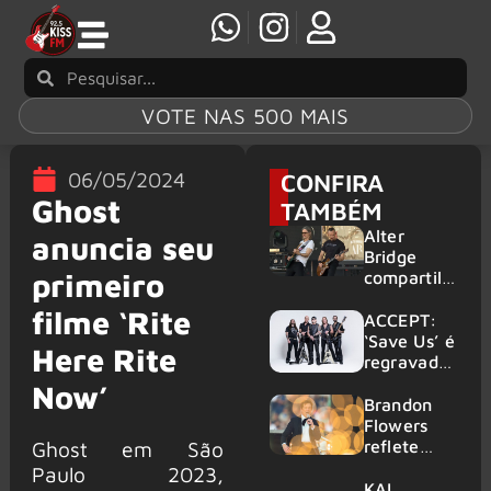
VOTE NAS 500 MAIS
06/05/2024
CONFIRA
Ghost
TAMBÉM
Alter
anuncia seu
Bridge
primeiro
compartilh
a vídeo ao
filme ‘Rite
vivo de
ACCEPT:
“Fortress”
‘Save Us’ é
Here Rite
gravada
regravada
no Rock
com
Now’
am Ring
membros
Brandon
2026
do GHOST
Flowers
e KORN
reflete
Ghost em São
sobre o
Paulo 2023,
futuro e
KAI