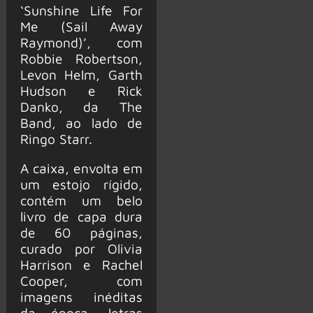
‘Sunshine Life For
Me (Sail Away
Raymond)’, com
Robbie Robertson,
Levon Helm, Garth
Hudson e Rick
Danko, da The
Band, ao lado de
Ringo Starr.
A caixa, envolta em
um estojo rígido,
contém um belo
livro de capa dura
de 60 páginas,
curado por Olivia
Harrison e Rachel
Cooper, com
imagens inéditas
da época, letras