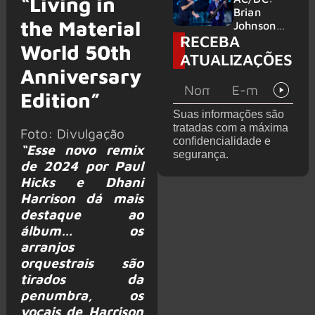
“Living in
no Wacken
do Bon
Brian
the Material
2027
Jovi com o
Johnson
RECEBA
supergrupo
quase é
World 50th
Kings of
atingido
ATUALIZAÇÕES
Chaos nos
por canhão
Anniversary
Estados
em show
Unidos
Edition”
Suas informações são
tratadas com a máxima
Foto: Divulgação
confidencialidade e
“Esse novo remix
segurança.
de 2024 por Paul
Hicks e Dhani
Harrison dá mais
destaque ao
álbum… os
arranjos
orquestrais são
tirados da
penumbra, os
vocais de Harrison