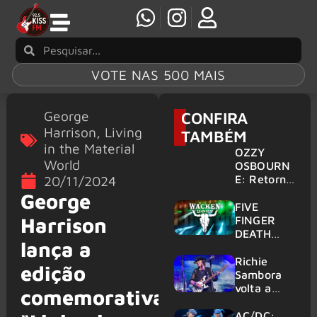
VOTE NAS 500 MAIS
George
CONFIRA
Harrison
,
Living
TAMBÉM
in the Material
OZZY
World
OSBOURN
E: Retorno
20/11/2024
do Ozzfest
George
em 2027 é
FIVE
confirmad
Harrison
FINGER
o por
DEATH
lança a
Sharon
PUNCH,
HELLOWE
Richie
edição
EN:
Sambora
Gigantes
volta a
comemorativa
são
tocar
anunciados
clássicos
AC/DC: