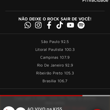
NÃO DEIXE O ROCK SAIR DE VOCÊ!
São Paulo 92.5
Litoral Paulista 100.3
Campinas 107.9
Rio De Janeiro 92.9
Ribeirão Preto 105.3
Brasília 106.7
Copyright © 2026 – KISS FM. Todos os direitos
reservados.
ID7 Studio
Site desenvolvido por
AO VIVO na KISS