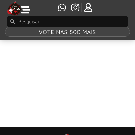
VOTE NAS 500 MAIS
Gênero:
Rock'n
Roll
Don’t Stop
Confira o melhor do Rock’n Roll sem intervalos em duas
edições diárias.