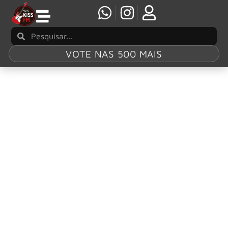
VOTE NAS 500 MAIS
Gênero:
Entretenimento
Alternativa Kiss
Comandado pelo Titio Marco Antônio com participação de
Rosangela Alves, o programa leva ao ouvinte informações
sobre música, dicas de shows, teatro, cinema, eventos e
entrevistas realizada ao vivo com os artistas convidados