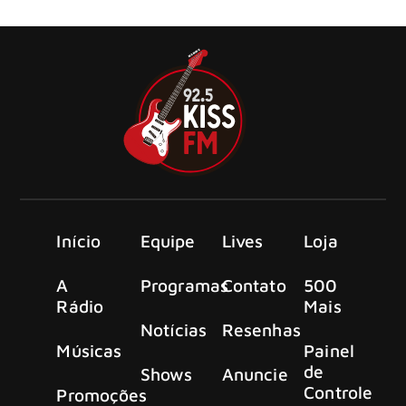
além de prestação de serviço do trânsito da Kiss FM.
Início
Equipe
Lives
Loja
A
Programas
Contato
500
Rádio
Mais
Notícias
Resenhas
Músicas
Painel
de
Shows
Anuncie
Controle
Promoções