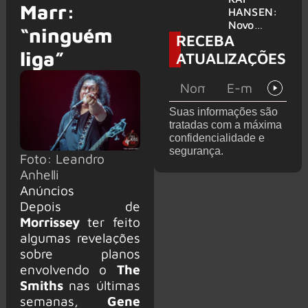
Marr:
levanta
HANSEN:
possibilida
Novo
“ninguém
RECEBA
de de
single
deixar os
‘Welcome
liga”
ATUALIZAÇÕES
palcos
To Life’ é
lançado
Suas informações são
tratadas com a máxima
confidencialidade e
segurança.
Foto: Leandro
Anhelli
Anúncios
Depois de
Morrissey
ter feito
algumas revelações
sobre planos
envolvendo o
The
Smiths
nas últimas
semanas,
Gene