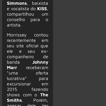
Simmons
, baixista
e vocalista do
KISS
,
compartilhou um
conselho para o
artista.
Morrissey contou
recentemente em
seu site oficial que
ele e seu ex-
companheiro de
banda
Johnny
Marr
receberam
“uma oferta
lucrativa” para
excursionar em
2015 fazendo
shows com o
The
Smiths
. Porém,
apesar dele ter