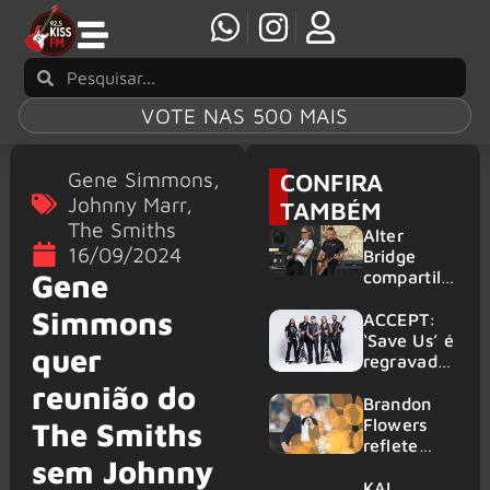
VOTE NAS 500 MAIS
Gene Simmons
,
CONFIRA
Johnny Marr
,
TAMBÉM
The Smiths
Alter
16/09/2024
Bridge
compartilh
Gene
a vídeo ao
Simmons
vivo de
ACCEPT:
“Fortress”
‘Save Us’ é
quer
gravada
regravada
no Rock
com
reunião do
am Ring
membros
Brandon
2026
do GHOST
Flowers
The Smiths
e KORN
reflete
sem Johnny
sobre o
futuro e
KAI