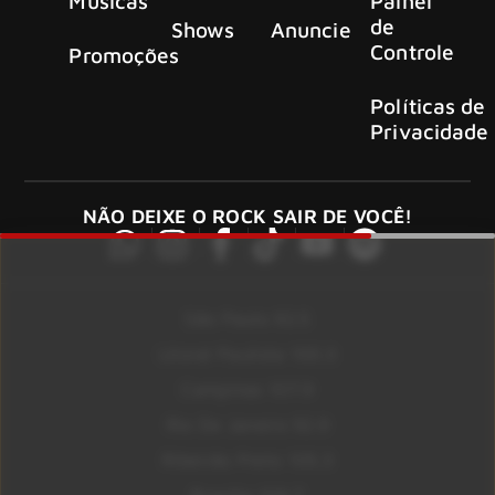
Músicas
Painel
de
Shows
Anuncie
Controle
Promoções
Políticas de
Privacidade
NÃO DEIXE O ROCK SAIR DE VOCÊ!
São Paulo 92.5
Litoral Paulista 100.3
Campinas 107.9
Rio De Janeiro 92.9
Ribeirão Preto 105.3