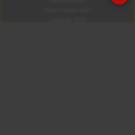
São Paulo 92.5
Litoral Paulista 100.3
Campinas 107.9
Rio De Janeiro 92.9
Ribeirão Preto 105.3
Brasília 106.7
Copyright © 2026 – KISS FM. Todos os direitos
reservados.
ID7 Studio
Site desenvolvido por