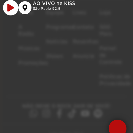
AO VIVO na KISS
São Paulo 92.5
Início
Equipe
Lives
Loja
A
Programas
Contato
500
Rádio
Mais
Notícias
Resenhas
Músicas
Painel
de
Shows
Anuncie
Controle
Promoções
Políticas de
Privacidade
NÃO DEIXE O ROCK SAIR DE VOCÊ!
Precisa de Ajuda?