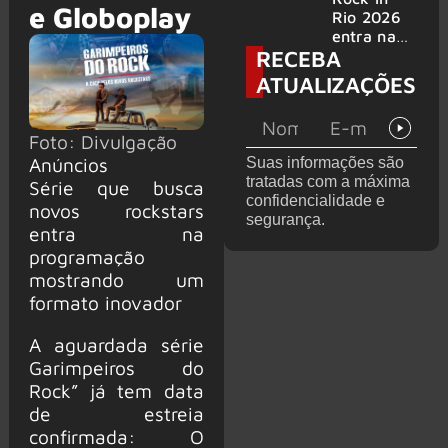
e Globoplay
bandas
e álbum ao
Rio 2026
vivo são
entra na
RECEBA
anunciados
reta final
com
ATUALIZAÇÕES
Cidade do
Rock em
montagem
Foto: Divulgação
acelerada
Anúncios
Suas informações são
e line-up
tratadas com a máxima
Série que busca
completo
confidencialidade e
confirmad
novos rockstars
segurança.
o
entra na
programação
mostrando um
formato inovador
A aguardada série
Garimpeiros do
Rock” já tem data
de estreia
confirmada: O