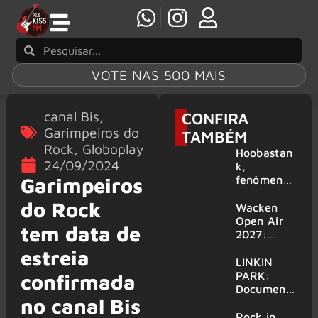
VOTE NAS 500 MAIS
canal Bis
,
CONFIRA
Garimpeiros do
TAMBÉM
Rock
,
Globoplay
Hoobastan
24/09/2024
k,
fenômeno
Garimpeiros
mundial do
do Rock
rock anos
Wacken
2000,
Open Air
tem data de
volta ao
2027:
Brasil para
festival
estreia
6 shows
amplia
LINKIN
line-up e
PARK:
confirmada
já
Document
no canal Bis
confirma
ário
mais de 50
‘Unshatter’
Rock in