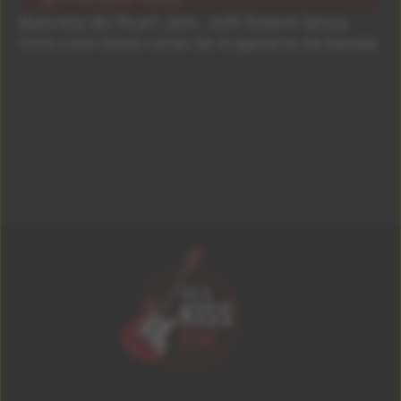
Baixista do Pearl Jam, Jeff Ament lança
livro com fotos raras da trajetória da banda