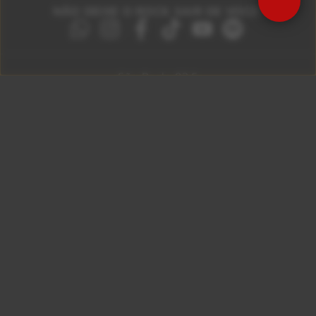
Precisa de Ajuda?
NÃO DEIXE O ROCK SAIR DE VOCÊ!
São Paulo 92.5
Litoral Paulista 100.3
Campinas 107.9
Rio De Janeiro 92.9
Ribeirão Preto 105.3
Brasília 106.7