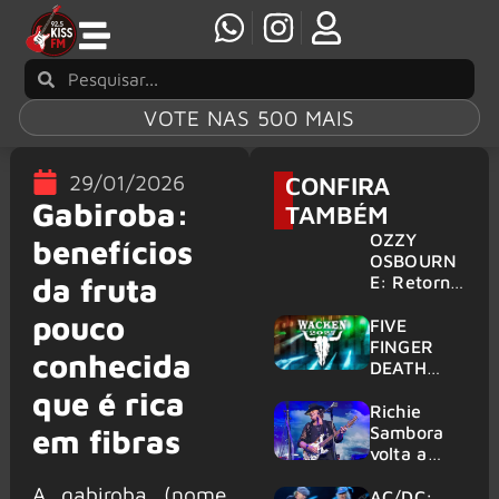
VOTE NAS 500 MAIS
29/01/2026
CONFIRA
Gabiroba:
TAMBÉM
OZZY
benefícios
OSBOURN
da fruta
E: Retorno
do Ozzfest
pouco
em 2027 é
FIVE
confirmad
FINGER
conhecida
o por
DEATH
Sharon
PUNCH,
que é rica
HELLOWE
Richie
EN:
Sambora
em fibras
Gigantes
volta a
são
tocar
A gabiroba (nome
anunciados
clássicos
AC/DC: