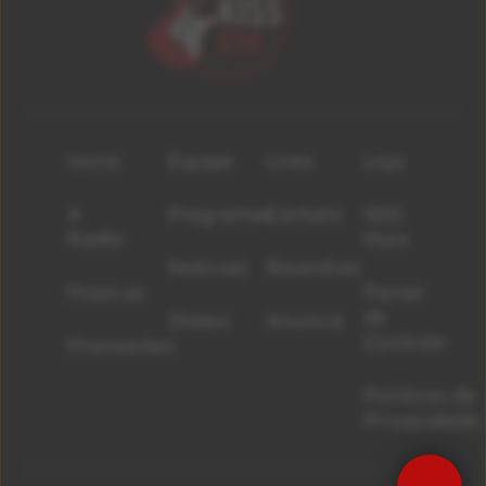
Início
Equipe
Lives
Loja
A
Programas
Contato
500
Rádio
Mais
Notícias
Resenhas
Músicas
Painel
de
Shows
Anuncie
Controle
Promoções
Políticas de
Privacidade