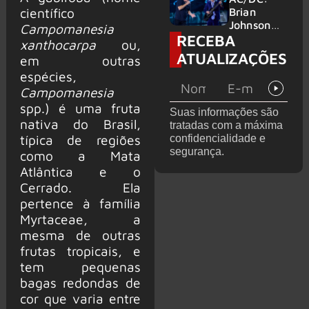
no Wacken
do Bon
científico
Brian
2027
Jovi com o
Johnson
Campomanesia
RECEBA
supergrupo
quase é
xanthocarpa
ou,
Kings of
atingido
ATUALIZAÇÕES
em outras
Chaos nos
por canhão
espécies,
Estados
em show
Unidos
Campomanesia
spp.) é uma fruta
Suas informações são
nativa do Brasil,
tratadas com a máxima
típica de regiões
confidencialidade e
segurança.
como a Mata
Atlântica e o
Cerrado. Ela
pertence à família
Myrtaceae, a
mesma de outras
frutas tropicais, e
tem pequenas
bagas redondas de
cor que varia entre