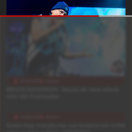
03/08/2026
Notícias
BRUCE DICKINSON: Vocais de novo álbum
solo são finalizados
03/08/2026
Notícias
Green Day transforma sua história em trilha
sonora para o filme “NIMRODS”