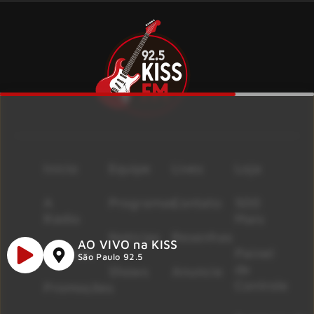
Início
Equipe
Lives
Loja
A
Programas
Contato
500
Rádio
Mais
Notícias
Resenhas
AO VIVO na KISS
Músicas
Painel
São Paulo 92.5
de
Shows
Anuncie
Controle
Promoções