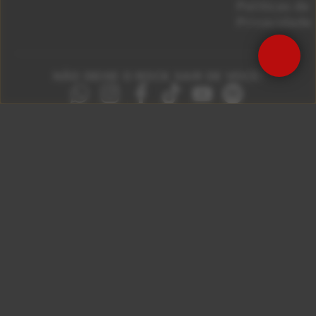
Políticas de
Privacidade
NÃO DEIXE O ROCK SAIR DE VOCÊ!
São Paulo 92.5
Litoral Paulista 100.3
Campinas 107.9
Rio De Janeiro 92.9
Ribeirão Preto 105.3
Brasília 106.7