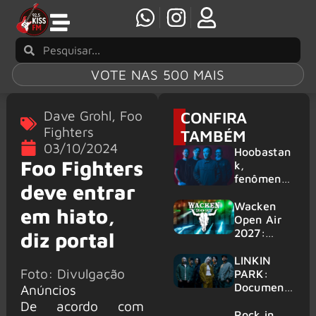
VOTE NAS 500 MAIS
Dave Grohl
,
Foo
CONFIRA
Fighters
TAMBÉM
03/10/2024
Hoobastan
Foo Fighters
k,
fenômeno
deve entrar
mundial do
rock anos
Wacken
em hiato,
2000,
Open Air
volta ao
2027:
diz portal
Brasil para
festival
6 shows
amplia
LINKIN
Foto: Divulgação
line-up e
PARK:
já
Document
Anúncios
confirma
ário
De acordo com
mais de 50
‘Unshatter’
Rock in