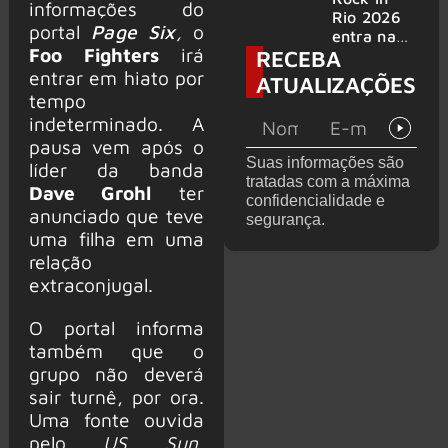
informações do
bandas
e álbum ao
Rio 2026
portal
Page Six
,
o
vivo são
entra na
Foo Fighters
irá
RECEBA
anunciados
reta final
com
entrar em hiato por
ATUALIZAÇÕES
Cidade do
tempo
Rock em
indeterminado. A
montagem
pausa vem após o
acelerada
Suas informações são
líder da banda
e line-up
tratadas com a máxima
completo
Dave Grohl
ter
confidencialidade e
confirmad
anunciado que teve
segurança.
o
uma filha em uma
relação
extraconjugal.
O portal informa
também que o
grupo não deverá
sair turnê, por ora.
Uma fonte ouvida
pelo
US Sun
,