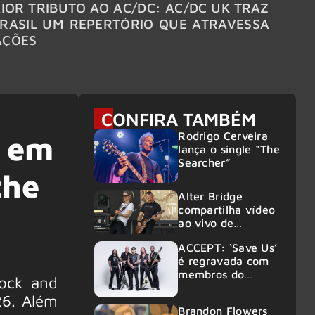
IOR TRIBUTO AO AC/DC: AC/DC UK TRAZ
MEGAD
RASIL UM REPERTÓRIO QUE ATRAVESSA
TURNÊ
AÇÕES
CONFIRA TAMBÉM
Rodrigo Cerveira
ê em
lança o single “The
Searcher”
the
Alter Bridge
compartilha vídeo
ao vivo de
“Fortress” gravada
ACCEPT: ‘Save Us’
no Rock am Ring
é regravada com
2026
membros do
rock and
GHOST e KORN
26. Além
Brandon Flowers