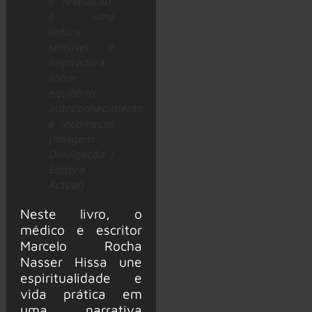
e revelação”
é uma
leitura
sensível e
inspiradora
sobre
equilíbrio,
autoconhecimento
e recomeços
(Imagem:
Divulgação |
Editora
Actual)
Neste livro, o
médico e escritor
Marcelo Rocha
Nasser Hissa une
espiritualidade e
vida prática em
uma narrativa