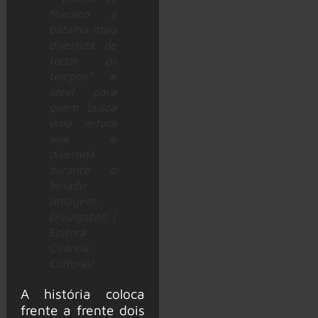
Macaco a
batalha mais
divertida de
todos os
tempos” é
ideal para
quem busca
uma leitura
leve e
divertida
durante o
feriado
(Imagem:
Divulgação |
Editora
Ciranda
Cultural)
A história coloca
frente a frente dois