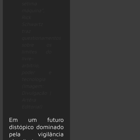
sétima
máquina”,
Rick
Schwartz
traz
questionamentos
sobre os
limites do
livre-
arbítrio,
poder e
tecnologia
(Imagem:
Divulgação |
Artêra
Editorial)
Em um futuro
distópico dominado
pela vigilância