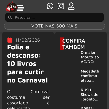
VOTE NAS 500 MAIS
11/02/2026
CONFIRA
Folia e
TAMBÉM
O maior
descanso:
tributo ao
10 livros
AC/DC:
AC/DC UK
para curtir
traz ao
Megadeth
Brasil um
confirma
no Carnaval
repertório
etapa
que
europeia
atravessa
da turnê
RUSH:
O Carnaval
gerações
de
Shows de
costuma ser
despedida
Toronto
associado à
para 2027
serão
celebração
filmados
GREEN