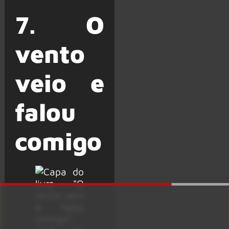
7.
O
vento
veio e
falou
comigo