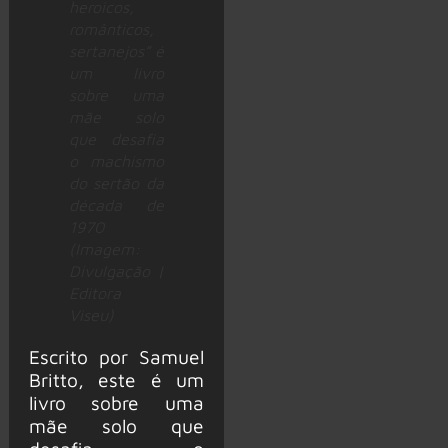
heroicos,
românticos,
sertanejos” é
um livro
sobre uma
mãe solo
que desafia
o machismo
do sertão da
década de
1970
(Imagem:
Divulgação |
Editora
Viseu)
Escrito por Samuel
Britto, este é um
livro sobre uma
mãe solo que