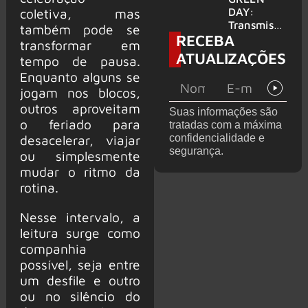
para
DAY:
coletiva, mas
provável
Transmissã
também pode se
RECEBA
filme
o 24 horas
transformar em
‘Green Day
ATUALIZAÇÕES
tempo de pausa.
TV’ é
Enquanto alguns se
lançada no
YouTube
jogam nos blocos,
outros aproveitam
Suas informações são
o feriado para
tratadas com a máxima
confidencialidade e
desacelerar, viajar
segurança.
ou simplesmente
mudar o ritmo da
rotina.
Nesse intervalo, a
leitura surge como
companhia
possível, seja entre
um desfile e outro
ou no silêncio do