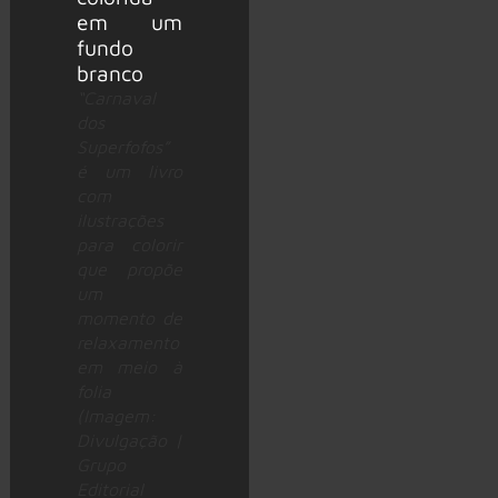
“Carnaval
dos
Superfofos”
é um livro
com
ilustrações
para colorir
que propõe
um
momento de
relaxamento
em meio à
folia
(Imagem:
Divulgação |
Grupo
Editorial