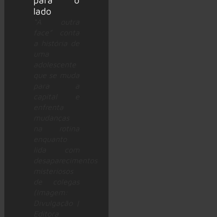
“A outra
face” conta
a história de
uma
adolescente
que se muda
para a
capital e
enfrenta
mudanças
na rotina
enquanto
lida com
desaparecimentos
misteriosos
de colegas
(Imagem:
Divulgação |
Editora