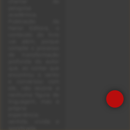
chamar de
pesquisa
acadêmica.
Publicação da
Hanoi Editora, o
conteúdo do livro
vai além, porque
compõe o processo
de transformação
profunda do autor
que, ao contar que
encontrou o vento
e conversou com
ele, não recorre a
nenhuma figura de
Precisa de Ajuda?
linguagem, mas à
própria
experiência:
sentida, vivida e
significada.