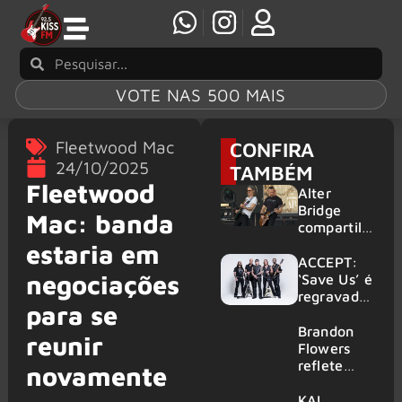
VOTE NAS 500 MAIS
Fleetwood Mac
CONFIRA
24/10/2025
TAMBÉM
Fleetwood
Alter
Bridge
Mac: banda
compartilh
a vídeo ao
estaria em
vivo de
ACCEPT:
negociações
“Fortress”
‘Save Us’ é
gravada
regravada
para se
no Rock
com
am Ring
membros
Brandon
reunir
2026
do GHOST
Flowers
e KORN
reflete
novamente
sobre o
futuro e
KAI