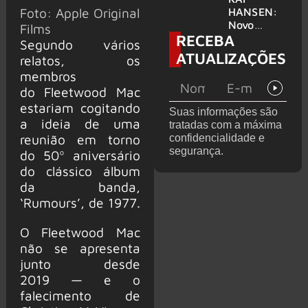
levanta
Foto: Apple Original
HANSEN:
possibilida
Novo
Films
RECEBA
de de
single
Segundo vários
deixar os
‘Welcome
ATUALIZAÇÕES
relatos, os
palcos
To Life’ é
membros
lançado
do Fleetwood Mac
estariam cogitando
Suas informações são
a ideia de uma
tratadas com a máxima
reunião em torno
confidencialidade e
segurança.
do 50º aniversário
do clássico álbum
da banda,
‘Rumours’, de 1977.
O Fleetwood Mac
não se apresenta
junto desde
2019 — e o
falecimento de