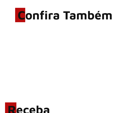
Confira Também
Hoobastank, fenômeno
mundial do rock anos 2000,
volta ao Brasil para 6 shows
Wacken Open Air 2027:
festival amplia line-up e já
confirma mais de 50 bandas
LINKIN PARK: Documentário
‘Unshatter’ e álbum ao vivo
são anunciados
Rock in Rio 2026 entra na
reta final com Cidade do
Rock em montagem
Receba
acelerada e line-up completo
confirmado