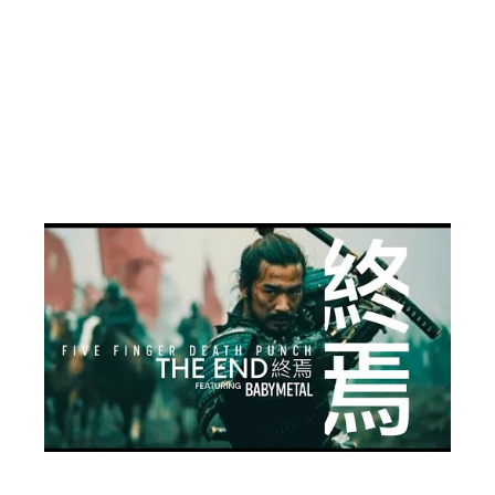
14. Cradle To The Grave (2025 Version)
15. My Nemesis (2025 Version)
16. Walk Away (2025 Version)
17. Wash It All Away (Live)
18. Wrong Side Of Heaven (Live)
19. Jekyll And Hyde (Live)
Fonte: Valter Fragoso (ForMusic)