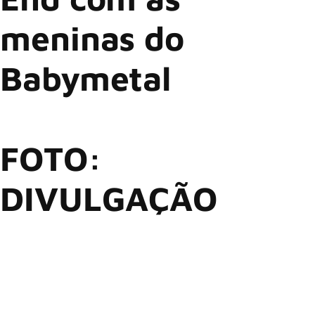
meninas do
Babymetal
FOTO:
DIVULGAÇÃO
FIVE FINGER DEATH PUNCH
@5fdp
(
) está
celebrando seu 20º aniversário com o lançamento de duas
coletâneas definitivas de grandes sucessos:
Best Of –
Volume 1
(já disponível) e,
Best Of – Volume 2
(lançamento
em 24 de outubro de 2025). Pré-venda e pré-save
AQUI
do
Volume 2
. Ambas as coletâneas apresentam novas