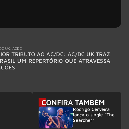
DC UK
,
ACDC
"Break
IOR TRIBUTO AO AC/DC: AC/DC UK TRAZ
MEGAD
RASIL UM REPERTÓRIO QUE ATRAVESSA
TURNÊ
AÇÕES
CONFIRA TAMBÉM
Rodrigo Cerveira
lança o single “The
Searcher”