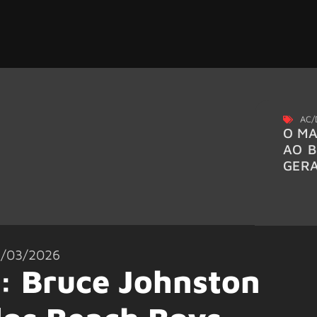
AC/
O MA
AO B
GER
/03/2026
: Bruce Johnston