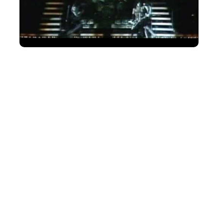
No início de 2021, o vocalista do Kiss, Paul Stanley, disse à
apresentadora do Download, Kylie Olsson, que a
cinebiografia do Kiss estava “definitivamente acontecendo.
E isso vai ser realmente interessante. O roteiro é muito bom.
E nós realmente esperamos até nos sentirmos confortáveis.”