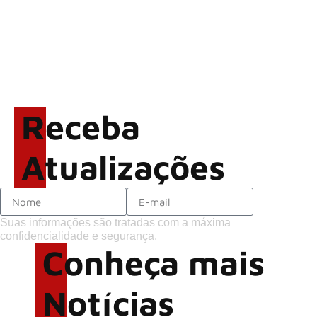
ACCEPT: ‘Save Us’ é
regravada com membros do
GHOST e KORN
Brandon Flowers reflete
sobre o futuro e levanta
possibilidade de deixar os
Receba
palcos
Atualizações
Suas informações são tratadas com a máxima
confidencialidade e segurança.
Conheça mais
Notícias