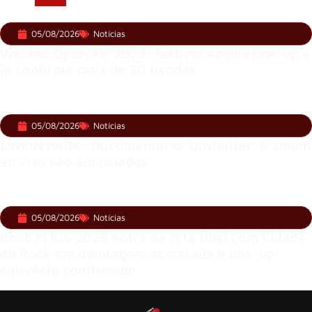
05/08/2026
Notícias
Wacken Open Air 2027: festival amplia line-up e
já confirma mais de 50 bandas
05/08/2026
Notícias
LINKIN PARK: Documentário ‘Unshatter’ e álbum
ao vivo são anunciados
05/08/2026
Notícias
Rock in Rio 2026 entra na reta final com Cidade
do Rock em montagem acelerada e line-up
completo confirmado