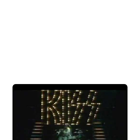
“Shout It Out Loud” estava “completamente pronto… E o
roteiro é sobre os primeiros quatro anos do Kiss”, afirmou
ele. “Basicamente, é antes de eles serem famosos — é até
Cadillac High, esse tipo de coisa”, referindo-se ao show que
o Kiss fez em outubro de 1975 no ginásio de uma escola em
Cadillac, Michigan.
“E acho que é uma visão muito interessante sobre a
formação do Kiss, a mentalidade de como isso aconteceu, a
pressão social que todos viviam nos anos 60 e 70, que
trouxe algo como o Kiss para o centro das atenções, e que
realmente poderia acontecer. Então é um filme muito
interessante e, eu acho, bem escrito.”