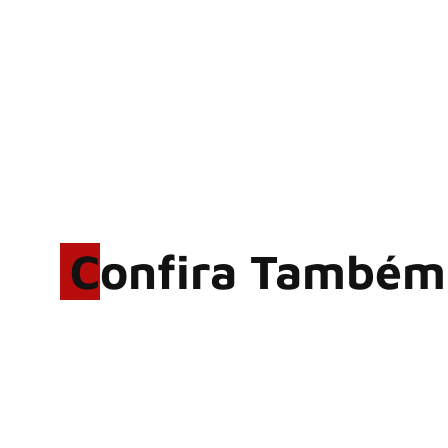
Confira Também
Rodrigo Cerveira lança o
single “The Searcher”
Alter Bridge compartilha
vídeo ao vivo de “Fortress”
gravada no Rock am Ring
2026