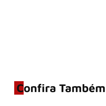
Confira Também
Rodrigo Cerveira lança o
single “The Searcher”