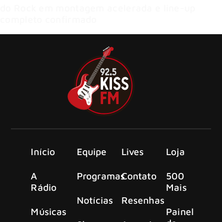
do Rock em montagem acelerada e line-up
completo confirmado
Início
Equipe
Lives
Loja
A
Programas
Contato
500
Rádio
Mais
Notícias
Resenhas
Músicas
Painel