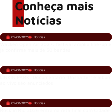
Conheça mais
Notícias
05/08/2026
Notícias
Wacken Open Air 2027: festival amplia line-up e
já confirma mais de 50 bandas
05/08/2026
Notícias
LINKIN PARK: Documentário ‘Unshatter’ e álbum
ao vivo são anunciados
05/08/2026
Notícias
Rock in Rio 2026 entra na reta final com Cidade