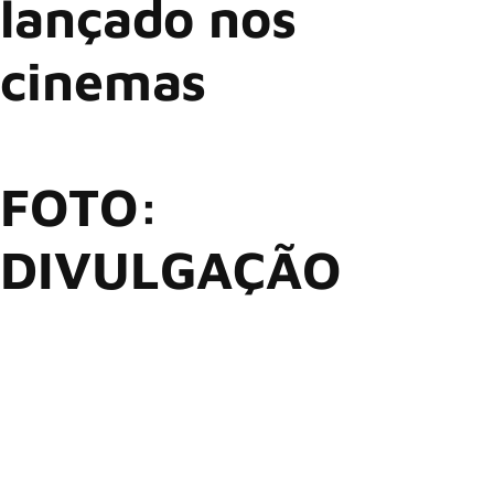
lançado nos
cinemas
FOTO:
DIVULGAÇÃO
Um novo filme-concerto que reúne os últimos shows
completos de John Lennon chegará aos cinemas a partir de
29 de abril, distribuídas pela Trafalgar Releasing. Intitulado
‘Power to the People: John & Yoko Live in NYC’, o longa
multicâmera foi registrado durante dois grandes shows
realizados em 30 de agosto de 1972, no lendário Madison
Square Garden.