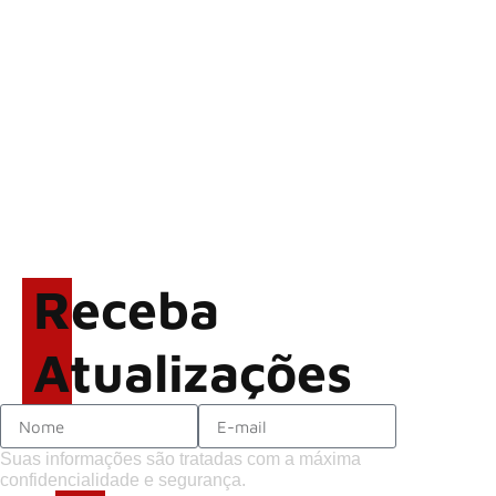
Alter Bridge compartilha
vídeo ao vivo de “Fortress”
gravada no Rock am Ring
2026
ACCEPT: ‘Save Us’ é
regravada com membros do
GHOST e KORN
Brandon Flowers reflete
sobre o futuro e levanta
possibilidade de deixar os
Receba
palcos
Atualizações
Suas informações são tratadas com a máxima
confidencialidade e segurança.