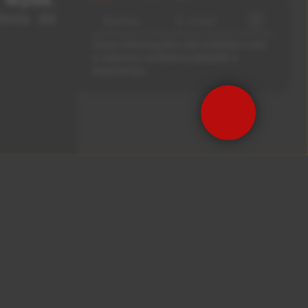
up completo
confirmado
bros do
Suas informações são tratadas com
a máxima confidencialidade e
segurança.
Precisa de Ajuda?