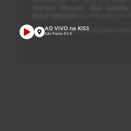
Marilyn Manson
,
Rob Zombie
Black
Sabbath
participaram do f
AO VIVO na KISS
Por Marcos Chapeleta (Ligado à Mús
São Paulo 92.5