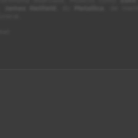
,
James Hetfield
, do
Metallica
, de mem
uneral.
ica)