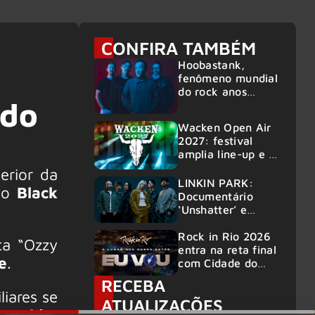
6
CONFIRA TAMBÉM
Hoobastank,
fenômeno mundial
do rock anos
ado
2000, volta ao
Brasil para 6
Wacken Open Air
shows
2027: festival
amplia line-up e já
confirma mais de
erior da
50 bandas
LINKIN PARK:
 do
Black
Documentário
‘Unshatter’ e
álbum ao vivo são
anunciados
Rock in Rio 2026
ta “Ozzy
entra na reta final
e
.
com Cidade do
Rock em
RECEBA
montagem
liares se
ATUALIZAÇÕES
acelerada e line-
 Wylde
,