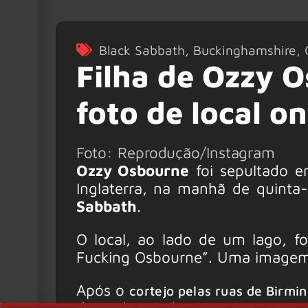
Black Sabbath
,
Buckinghamshire
,
Filha de Ozzy 
foto de local o
Foto: Reprodução/Instagram
Ozzy Osbourne
foi sepultado e
Inglaterra, na manhã de quinta-
Sabbath
.
O local, ao lado de um lago, f
Fucking Osbourne”. Uma imagem 
Após o
cortejo pelas ruas de Birm
despediram de Ozzy em uma c