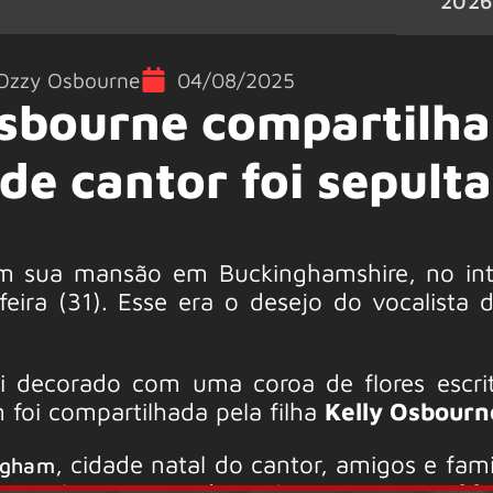
202
Ozzy Osbourne
04/08/2025
Osbourne compartilha
nde cantor foi sepult
m sua mansão em Buckinghamshire, no int
feira (31). Esse era o desejo do vocalista
oi decorado com uma coroa de flores escri
foi compartilhada pela filha
Kelly Osbourn
, cidade natal do cantor, amigos e fami
ingham
erimônia reservada. Músicos como
Zakk