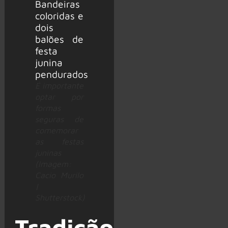
É importante
optar por
formas
seguras de
comemorar
as festas
juninas
(Imagem:
Cacio Murilo
|
Shutterstock)
Tradição