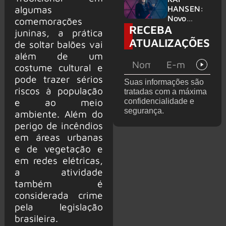
levanta
algumas
HANSEN:
possibilida
Novo
comemorações
RECEBA
de de
single
juninas, a prática
deixar os
‘Welcome
ATUALIZAÇÕES
de soltar balões vai
palcos
To Life’ é
além de um
lançado
costume cultural e
pode trazer sérios
Suas informações são
riscos à população
tratadas com a máxima
e ao meio
confidencialidade e
segurança.
ambiente. Além do
perigo de incêndios
em áreas urbanas
e de vegetação e
em redes elétricas,
a atividade
também é
considerada crime
pela legislação
brasileira.