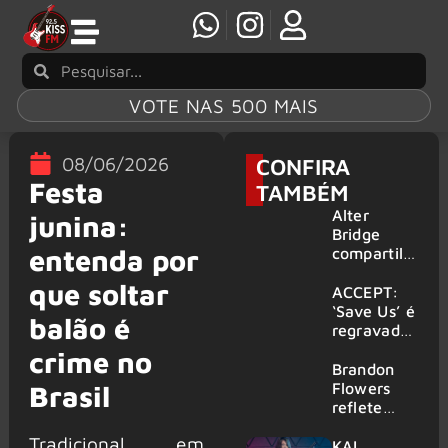
VOTE NAS 500 MAIS
08/06/2026
CONFIRA
Festa
TAMBÉM
Alter
junina:
Bridge
entenda por
compartilh
a vídeo ao
que soltar
vivo de
ACCEPT:
“Fortress”
‘Save Us’ é
balão é
gravada
regravada
no Rock
com
crime no
am Ring
membros
Brandon
2026
do GHOST
Flowers
Brasil
e KORN
reflete
sobre o
Tradicional em
futuro e
KAI