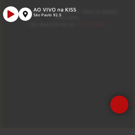
AO VIVO na KISS
Copyright © 2026 – KISS FM. Todos os direitos
São Paulo 92.5
reservados.
ID7 Studio
Site desenvolvido por