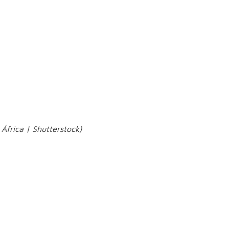
 negativos
utras lesões sejam vistas como menores ou menos urgentes.
ástase, mas isso não quer dizer que seja inofensivo. Ele
gnóstico é feito cedo, o tratamento costuma ser mais
frica | Shutterstock)