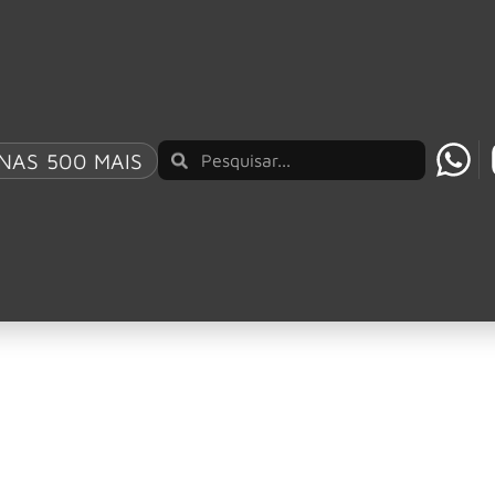
E “FORTRESS” GRAVADA NO ROCK AM RING 2026
NAS 500 MAIS
triza? Saiba quando
catriza ou uma certa aspereza podem até parecer sinais inof
gundo a Sociedade Brasileira de Dermatologia (SBD), os carc
 ano no país.
nção por ser o tipo mais agressivo, os tumores de pele nã