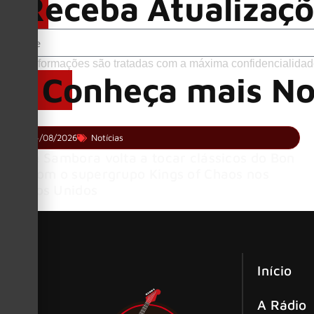
Receba Atualizaç
Suas informações são tratadas com a máxima confidencialidad
Conheça mais No
04/08/2026
Notícias
Richie Sambora volta a tocar clássicos do Bon
Jovi com o supergrupo Kings of Chaos nos
Estados Unidos
Início
A Rádio