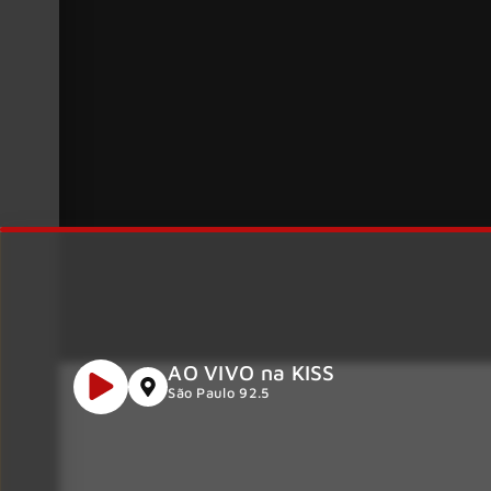
AO VIVO na KISS
São Paulo 92.5