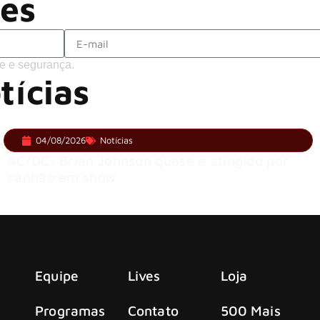
ões
e e segurança.
tícias
04/08/2026
Notícias
AC/DC: Brian Johnson quase é atingido por
canhão em show
Equipe
Lives
Loja
Programas
Contato
500 Mais