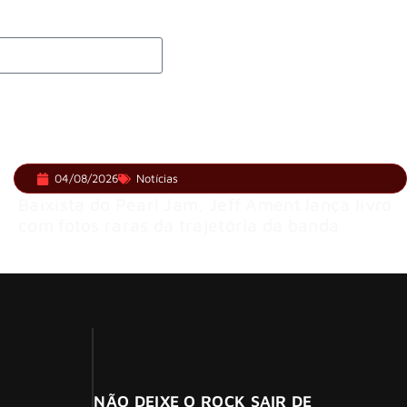
04/08/2026
Notícias
Baixista do Pearl Jam, Jeff Ament lança livro
com fotos raras da trajetória da banda
NÃO DEIXE O ROCK SAIR DE