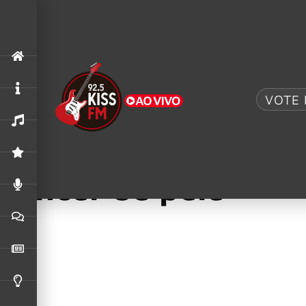
.
"Fortress"
,
Alter Bridge
,
Rock am Ring 2026
ALTER BRIDGE COMPARTILHA VÍDEO AO VIVO D
VOTE 
09/06/2026
Ferida que não cica
câncer de pele
Uma casquinha que insiste em voltar, uma ferida que não ci
câncer de pele não melanoma, o mais frequente no Brasil. Se
responsáveis por cerca de 177 mil novos casos da doença por
Ao contrário do melanoma, que costuma concentrar mais ate