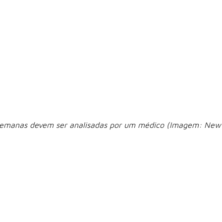
 pode ter impactos
 forte entre câncer de pele e melanoma. Isso faz com que o
 problema. “O carcinoma basocelular tem baixa chance de met
usar impacto importante na qualidade de vida”, diz.
 comportamento mais invasivo em alguns casos. Quando o dia
 semanas devem ser analisadas por um médico (Imagem: New Á
m dermatologista
ão: