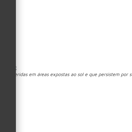
Diagnóstico tardio
Parte do atraso no diagnóstico vem de uma associação muito
Para o Dr. Matheus Rocha, essa diferença de percepção é um
pode destruir tecido local, comprometer áreas delicadas e ca
O mesmo vale para o carcinoma espinocelular, que pode ter
simples e com melhores resultados estéticos e funcionais.
Feridas em áreas expostas ao sol e que persistem por
Quando procurar u
A orientação é buscar avaliação médica sempre que uma les
Não cicatriza;
Volta a formar crosta;
Sangra repetidamente;