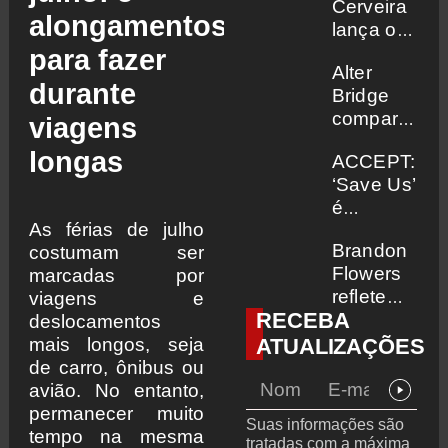
Cerveira
alongamentos
lança o
single
para fazer
Alter
“The
durante
Bridge
Searcher”
compartilha
viagens
vídeo ao
longas
ACCEPT:
vivo de
‘Save Us’
“Fortress”
é
gravada
As férias de julho
regravada
no Rock
Brandon
costumam ser
com
am Ring
Flowers
marcadas por
membros
2026
reflete
viagens e
do
RECEBA
sobre o
deslocamentos
GHOST
futuro e
mais longos, seja
ATUALIZAÇÕES
e KORN
levanta
de carro, ônibus ou
possibilidad
avião. No entanto,
de deixar
permanecer muito
Suas informações são
os
tempo na mesma
tratadas com a máxima